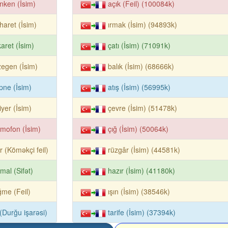
ken (İsim)
açık (Feil) (100084k)
aret (İsim)
ırmak (İsim) (94893k)
aret (İsim)
çatı (İsim) (71091k)
egen (İsim)
balık (İsim) (68666k)
pne (İsim)
atış (İsim) (56995k)
tiyer (İsim)
çevre (İsim) (51478k)
mofon (İsim)
çığ (İsim) (50064k)
ır (Köməkçi feil)
rüzgâr (İsim) (44581k)
mal (Sifət)
hazır (İsim) (41180k)
me (Feil)
ışın (İsim) (38546k)
k (Durğu işarəsi)
tarife (İsim) (37394k)