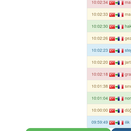
10:02:34
man
10:02:33
mah
10:02:30
hak
10:02:26
gez
10:02:23
ste
10:02:20
jar
10:02:18
gra
10:01:38
sın
10:01:04
nor
10:00:00
düğ
09:59:49
ılı