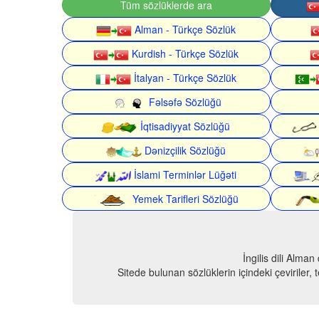
Tüm sözlüklerde ara
Alman - Türkçe Sözlük
Kurdish - Türkçe Sözlük
İtalyan - Türkçe Sözlük
Fəlsəfə Sözlüğü
İqtisadiyyat Sözlüğü
Dənizçilik Sözlüğü
İslami Terminlər Lüğəti
Yemek Tarifleri Sözlüğü
İngilis dili Alma
Sitede bulunan sözlüklerin içindeki çeviriler,