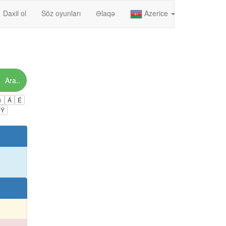
Daxil ol
Söz oyunları
Əlaqə
Azerice
Ara..
ú
Á
É
Ÿ