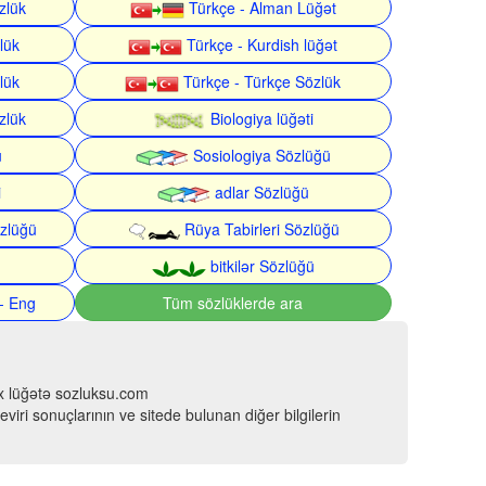
zlük
Türkçe - Alman Lüğət
lük
Türkçe - Kurdish lüğət
lük
Türkçe - Türkçe Sözlük
zlük
Biologiya lüğəti
ü
Sosiologiya Sözlüğü
i
adlar Sözlüğü
zlüğü
Rüya Tabirleri Sözlüğü
bitkilər Sözlüğü
- Eng
Tüm sözlüklerde ara
çox lüğətə sozluksu.com
viri sonuçlarının ve sitede bulunan diğer bilgilerin