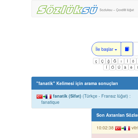
Sozluksu – Çoxdilli lüğət
İle başlar
ç
Ç
ğ
Ğ
ı
İ
ö
Í
Ó
Ú
à
è
"
fanatik
" Kelimesi için arama sonuçları
fanatik (Sifət)
(Türkçe - Fransız lüğət) :
fanatique
Son Axtarılan Sözlə
10:02:38
vit