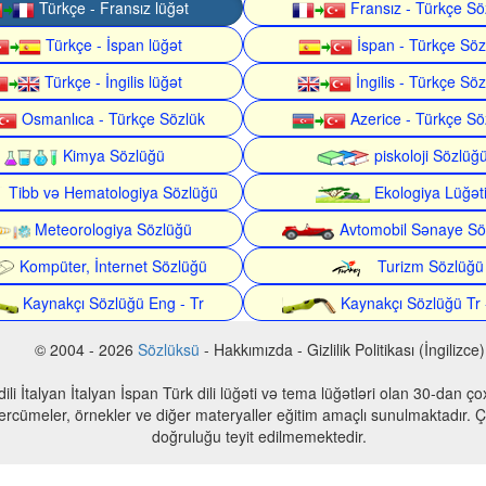
Türkçe - Fransız lüğət
Fransız - Türkçe Sö
Türkçe - İspan lüğət
İspan - Türkçe Söz
Türkçe - İngilis lüğət
İngilis - Türkçe Söz
Osmanlıca - Türkçe Sözlük
Azerice - Türkçe Sö
Kimya Sözlüğü
piskoloji Sözlüğ
Tibb və Hematologiya Sözlüğü
Ekologiya Lüğət
Meteorologiya Sözlüğü
Avtomobil Sənaye Sö
Kompüter, İnternet Sözlüğü
Turizm Sözlüğü
Kaynakçı Sözlüğü Eng - Tr
Kaynakçı Sözlüğü Tr 
© 2004 - 2026
Sözlüksü
- Hakkımızda - Gizlilik Politikası (İngilizce)
n dili İtalyan İtalyan İspan Türk dili lüğəti və tema lüğətləri olan 30-dan 
 tercümeler, örnekler ve diğer materyaller eğitim amaçlı sunulmaktadır. Çe
doğruluğu teyit edilmemektedir.