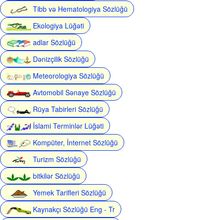
Tibb və Hematologiya Sözlüğü
Ekologiya Lüğəti
adlar Sözlüğü
Dənizçilik Sözlüğü
Meteorologiya Sözlüğü
Avtomobil Sənaye Sözlüğü
Rüya Tabirleri Sözlüğü
İslami Terminlər Lüğəti
Kompüter, İnternet Sözlüğü
Turizm Sözlüğü
bitkilər Sözlüğü
Yemek Tarifleri Sözlüğü
Kaynakçı Sözlüğü Eng - Tr