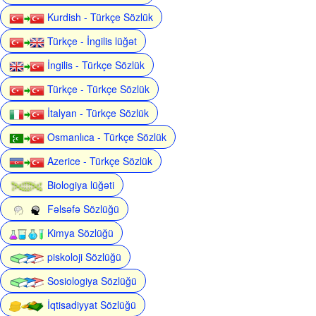
Kurdish - Türkçe Sözlük
Türkçe - İngilis lüğət
İngilis - Türkçe Sözlük
Türkçe - Türkçe Sözlük
İtalyan - Türkçe Sözlük
Osmanlıca - Türkçe Sözlük
Azerice - Türkçe Sözlük
Biologiya lüğəti
Fəlsəfə Sözlüğü
Kimya Sözlüğü
piskoloji Sözlüğü
Sosiologiya Sözlüğü
İqtisadiyyat Sözlüğü