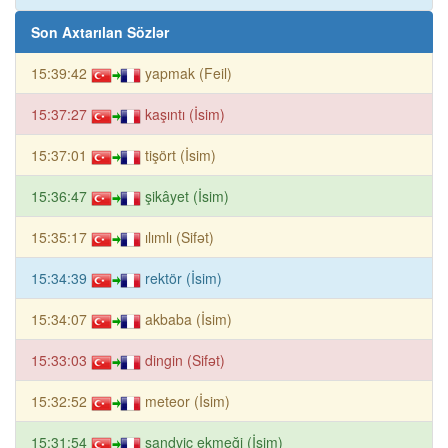
Son Axtarılan Sözlər
15:39:42
yapmak (Feil)
15:37:27
kaşıntı (İsim)
15:37:01
tişört (İsim)
15:36:47
şikâyet (İsim)
15:35:17
ılımlı (Sifət)
15:34:39
rektör (İsim)
15:34:07
akbaba (İsim)
15:33:03
dingin (Sifət)
15:32:52
meteor (İsim)
15:31:54
sandviç ekmeği (İsim)