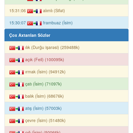
15:31:06
alımlı (Sifət)
15:30:07
frambuaz (İsim)
Çox Axtarılan Sözlər
ılık (Durğu işarəsi) (259488k)
açık (Feil) (100095k)
ırmak (İsim) (94912k)
çatı (İsim) (71097k)
balık (İsim) (68676k)
atış (İsim) (57003k)
çevre (İsim) (51480k)
çığ (İsim) (50066k)