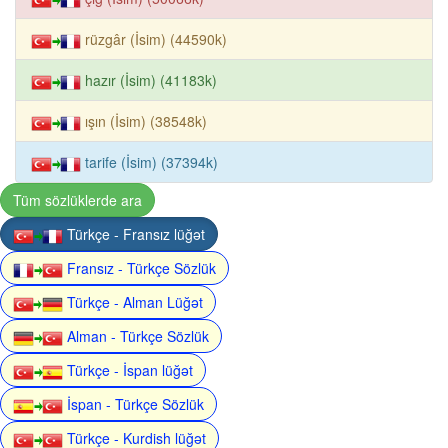
rüzgâr (İsim) (44590k)
hazır (İsim) (41183k)
ışın (İsim) (38548k)
tarife (İsim) (37394k)
Tüm sözlüklerde ara
Türkçe - Fransız lüğət
Fransız - Türkçe Sözlük
Türkçe - Alman Lüğət
Alman - Türkçe Sözlük
Türkçe - İspan lüğət
İspan - Türkçe Sözlük
Türkçe - Kurdish lüğət