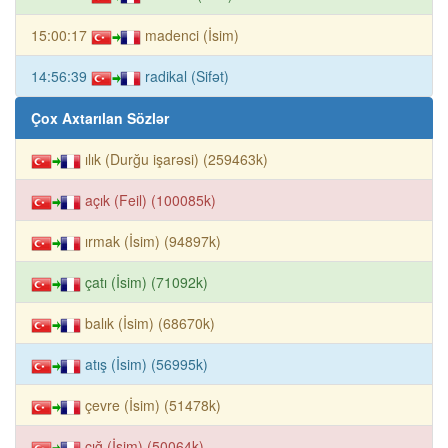
15:00:17
madenci (İsim)
14:56:39
radikal (Sifət)
Çox Axtarılan Sözlər
ılık (Durğu işarəsi) (259463k)
açık (Feil) (100085k)
ırmak (İsim) (94897k)
çatı (İsim) (71092k)
balık (İsim) (68670k)
atış (İsim) (56995k)
çevre (İsim) (51478k)
çığ (İsim) (50064k)