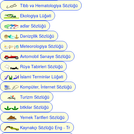
Tibb və Hematologiya Sözlüğü
Ekologiya Lüğəti
adlar Sözlüğü
Dənizçilik Sözlüğü
Meteorologiya Sözlüğü
Avtomobil Sənaye Sözlüğü
Rüya Tabirleri Sözlüğü
İslami Terminlər Lüğəti
Kompüter, İnternet Sözlüğü
Turizm Sözlüğü
bitkilər Sözlüğü
Yemek Tarifleri Sözlüğü
Kaynakçı Sözlüğü Eng - Tr