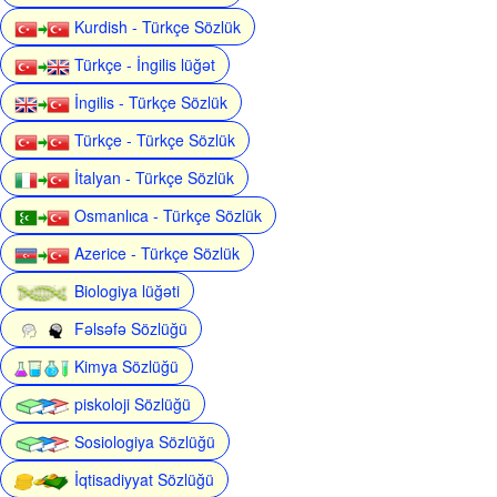
Kurdish - Türkçe Sözlük
Türkçe - İngilis lüğət
İngilis - Türkçe Sözlük
Türkçe - Türkçe Sözlük
İtalyan - Türkçe Sözlük
Osmanlıca - Türkçe Sözlük
Azerice - Türkçe Sözlük
Biologiya lüğəti
Fəlsəfə Sözlüğü
Kimya Sözlüğü
piskoloji Sözlüğü
Sosiologiya Sözlüğü
İqtisadiyyat Sözlüğü