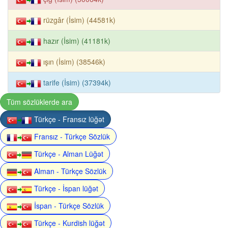
rüzgâr (İsim) (44581k)
hazır (İsim) (41181k)
ışın (İsim) (38546k)
tarife (İsim) (37394k)
Tüm sözlüklerde ara
Türkçe - Fransız lüğət
Fransız - Türkçe Sözlük
Türkçe - Alman Lüğət
Alman - Türkçe Sözlük
Türkçe - İspan lüğət
İspan - Türkçe Sözlük
Türkçe - Kurdish lüğət