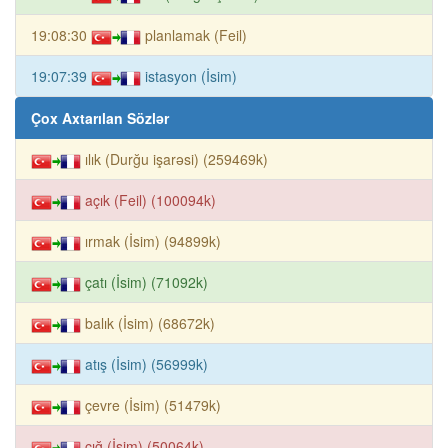
19:08:30
planlamak (Feil)
19:07:39
istasyon (İsim)
Çox Axtarılan Sözlər
ılık (Durğu işarəsi) (259469k)
açık (Feil) (100094k)
ırmak (İsim) (94899k)
çatı (İsim) (71092k)
balık (İsim) (68672k)
atış (İsim) (56999k)
çevre (İsim) (51479k)
çığ (İsim) (50064k)