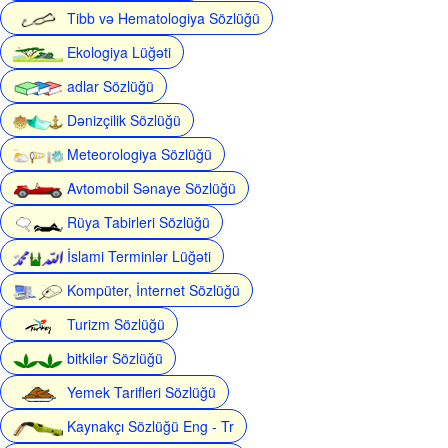
Tibb və Hematologiya Sözlüğü
Ekologiya Lüğəti
adlar Sözlüğü
Dənizçilik Sözlüğü
Meteorologiya Sözlüğü
Avtomobil Sənaye Sözlüğü
Rüya Tabirleri Sözlüğü
İslami Terminlər Lüğəti
Kompüter, İnternet Sözlüğü
Turizm Sözlüğü
bitkilər Sözlüğü
Yemek Tarifleri Sözlüğü
Kaynakçı Sözlüğü Eng - Tr