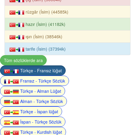
rüzgâr (İsim) (44585k)
hazır (İsim) (41182k)
ışın (İsim) (38546k)
tarife (İsim) (37394k)
Tüm sözlüklerde ara
Türkçe - Fransız lüğət
Fransız - Türkçe Sözlük
Türkçe - Alman Lüğət
Alman - Türkçe Sözlük
Türkçe - İspan lüğət
İspan - Türkçe Sözlük
Türkçe - Kurdish lüğət