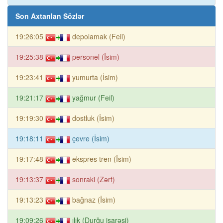
Son Axtarılan Sözlər
19:26:05
depolamak (Feil)
19:25:38
personel (İsim)
19:23:41
yumurta (İsim)
19:21:17
yağmur (Feil)
19:19:30
dostluk (İsim)
19:18:11
çevre (İsim)
19:17:48
ekspres tren (İsim)
19:13:37
sonraki (Zərf)
19:13:23
bağnaz (İsim)
19:09:26
ılık (Durğu işarəsi)