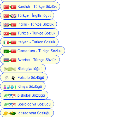
Kurdish - Türkçe Sözlük
Türkçe - İngilis lüğət
İngilis - Türkçe Sözlük
Türkçe - Türkçe Sözlük
İtalyan - Türkçe Sözlük
Osmanlıca - Türkçe Sözlük
Azerice - Türkçe Sözlük
Biologiya lüğəti
Fəlsəfə Sözlüğü
Kimya Sözlüğü
piskoloji Sözlüğü
Sosiologiya Sözlüğü
İqtisadiyyat Sözlüğü