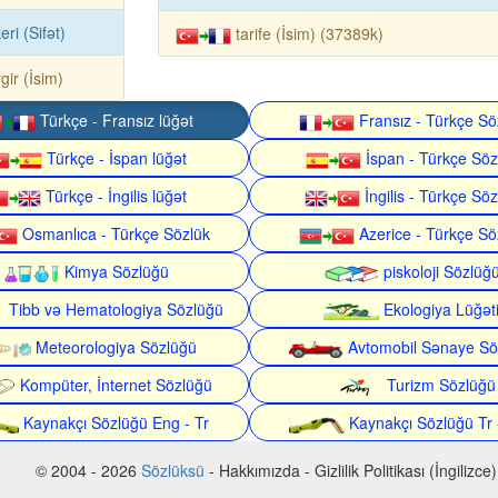
eri (Sifət)
tarife (İsim) (37389k)
gir (İsim)
Türkçe - Fransız lüğət
Fransız - Türkçe Sö
Türkçe - İspan lüğət
İspan - Türkçe Söz
Türkçe - İngilis lüğət
İngilis - Türkçe Söz
Osmanlıca - Türkçe Sözlük
Azerice - Türkçe Sö
Kimya Sözlüğü
piskoloji Sözlüğ
Tibb və Hematologiya Sözlüğü
Ekologiya Lüğət
Meteorologiya Sözlüğü
Avtomobil Sənaye Sö
Kompüter, İnternet Sözlüğü
Turizm Sözlüğü
Kaynakçı Sözlüğü Eng - Tr
Kaynakçı Sözlüğü Tr 
© 2004 - 2026
Sözlüksü
- Hakkımızda - Gizlilik Politikası (İngilizce)