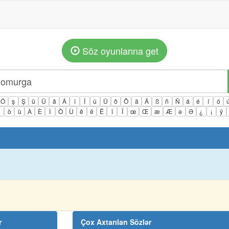
Söz oyunlarına get
Ö
ş
Ş
ü
Ü
â
Â
î
Î
û
Û
ô
Ô
ä
Ä
ß
ñ
Ñ
á
é
í
ó
ì
ò
ù
À
È
Ì
Ò
Ù
ê
ë
Ë
ï
Ï
œ
Œ
æ
Æ
ə
Ə
¿
¡
ÿ
r
Çox Axtarılan Sözlər