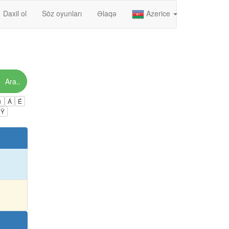
Daxil ol
Söz oyunları
Əlaqə
Azerice
Ara..
ú
Á
É
Ÿ