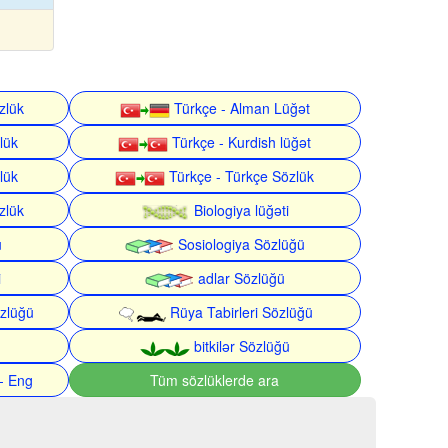
zlük
Türkçe - Alman Lüğət
lük
Türkçe - Kurdish lüğət
lük
Türkçe - Türkçe Sözlük
zlük
Biologiya lüğəti
ü
Sosiologiya Sözlüğü
i
adlar Sözlüğü
zlüğü
Rüya Tabirleri Sözlüğü
bitkilər Sözlüğü
- Eng
Tüm sözlüklerde ara