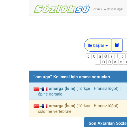
Sozluksu – Çoxdilli lüğət
İle başlar
ç
Ç
ğ
Ğ
ı
İ
ö
Í
Ó
Ú
à
è
"
omurga
" Kelimesi için arama sonuçları
omurga (İsim)
(Türkçe - Fransız lüğət) :
épine dorsale
omurga (İsim)
(Türkçe - Fransız lüğət) :
colonne vertébrale
Son Axtarılan Sözlə