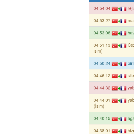
04:54:04
rej
04:53:27
mağ
04:53:08
hav
04:51:13
Cez
isim)
04:50:24
bir
04:46:12
sil
04:44:32
yab
04:44:01
yab
(İsim)
04:40:15
ağa
04:38:01
hiz