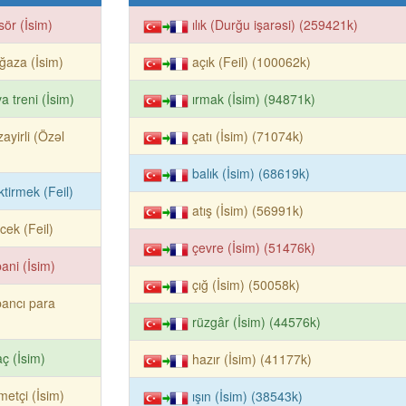
isör (İsim)
ılık (Durğu işarəsi) (259421k)
aza (İsim)
açık (Feil) (100062k)
a treni (İsim)
ırmak (İsim) (94871k)
ayirli (Özəl
çatı (İsim) (71074k)
balık (İsim) (68619k)
iktirmek (Feil)
atış (İsim) (56991k)
ecek (Feil)
çevre (İsim) (51476k)
ani (İsim)
çığ (İsim) (50058k)
ancı para
rüzgâr (İsim) (44576k)
ç (İsim)
hazır (İsim) (41177k)
metçi (İsim)
ışın (İsim) (38543k)