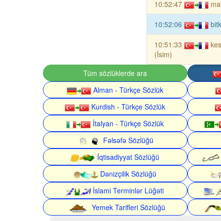
10:52:47
mas
10:52:06
bit
10:51:33
kes
(İsim)
Tüm sözlüklerde ara
Alman - Türkçe Sözlük
Kurdish - Türkçe Sözlük
İtalyan - Türkçe Sözlük
Fəlsəfə Sözlüğü
İqtisadiyyat Sözlüğü
Dənizçilik Sözlüğü
İslami Terminlər Lüğəti
Yemek Tarifleri Sözlüğü