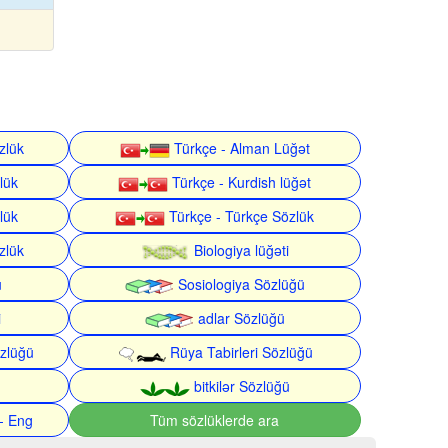
zlük
Türkçe - Alman Lüğət
lük
Türkçe - Kurdish lüğət
lük
Türkçe - Türkçe Sözlük
zlük
Biologiya lüğəti
ü
Sosiologiya Sözlüğü
i
adlar Sözlüğü
zlüğü
Rüya Tabirleri Sözlüğü
bitkilər Sözlüğü
- Eng
Tüm sözlüklerde ara