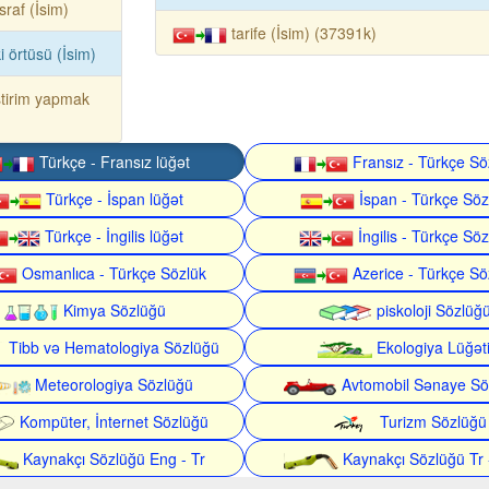
raf (İsim)
tarife (İsim) (37391k)
ki örtüsü (İsim)
tirim yapmak
Türkçe - Fransız lüğət
Fransız - Türkçe Sö
Türkçe - İspan lüğət
İspan - Türkçe Söz
Türkçe - İngilis lüğət
İngilis - Türkçe Söz
Osmanlıca - Türkçe Sözlük
Azerice - Türkçe Sö
Kimya Sözlüğü
piskoloji Sözlüğ
Tibb və Hematologiya Sözlüğü
Ekologiya Lüğət
Meteorologiya Sözlüğü
Avtomobil Sənaye Sö
Kompüter, İnternet Sözlüğü
Turizm Sözlüğü
Kaynakçı Sözlüğü Eng - Tr
Kaynakçı Sözlüğü Tr 