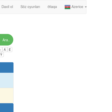
Daxil ol
Söz oyunları
Əlaqə
Azerice
Ara..
ú
Á
É
Ÿ