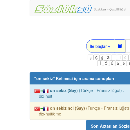
Sozluksu – Çoxdilli lüğət
İle başlar
ç
Ç
ğ
Ğ
ı
İ
ö
Í
Ó
Ú
à
è
"
on sekiz
" Kelimesi için arama sonuçları
on sekiz (Say)
(Türkçe - Fransız lüğət) :
dix-huit
on sekizinci (Say)
(Türkçe - Fransız lüğət) 
dix-huitième
Son Axtarılan Sözlə