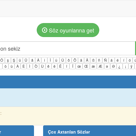
Söz oyunlarına get
Ö
ş
Ş
ü
Ü
â
Â
î
Î
û
Û
ô
Ô
ä
Ä
ß
ñ
Ñ
á
é
í
ó
ì
ò
ù
À
È
Ì
Ò
Ù
ê
ë
Ë
ï
Ï
œ
Œ
æ
Æ
ə
Ə
¿
¡
ÿ
:
r
Çox Axtarılan Sözlər