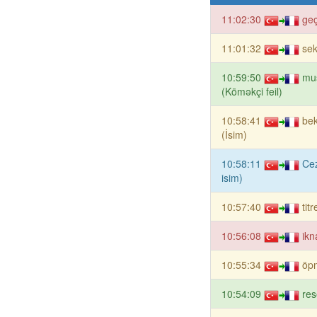
11:02:30
geç
11:01:32
sek
10:59:50
mu
(Köməkçi feil)
10:58:41
be
(İsim)
10:58:11
Cez
isim)
10:57:40
tit
10:56:08
ikn
10:55:34
öpm
10:54:09
res