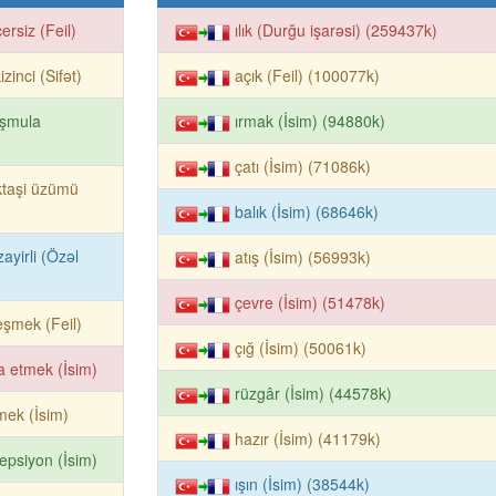
ersiz (Feil)
ılık (Durğu işarəsi) (259437k)
izinci (Sifət)
açık (Feil) (100077k)
şmula
ırmak (İsim) (94880k)
çatı (İsim) (71086k)
ktaşi üzümü
balık (İsim) (68646k)
ayirli (Özəl
atış (İsim) (56993k)
çevre (İsim) (51478k)
reşmek (Feil)
çığ (İsim) (50061k)
a etmek (İsim)
rüzgâr (İsim) (44578k)
ek (İsim)
hazır (İsim) (41179k)
epsiyon (İsim)
ışın (İsim) (38544k)