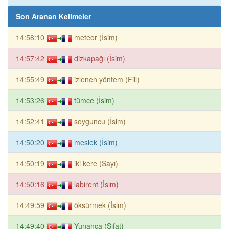
Son Aranan Kelimeler
14:58:10
meteor (İsim)
14:57:42
dizkapağı (İsim)
14:55:49
izlenen yöntem (Fiil)
14:53:26
tümce (İsim)
14:52:41
soyguncu (İsim)
14:50:20
meslek (İsim)
14:50:19
iki kere (Sayı)
14:50:16
labirent (İsim)
14:49:59
öksürmek (İsim)
14:49:40
Yunanca (Sıfat)