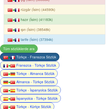
rüzgâr (İsim) (44590k)
hazır (İsim) (41183k)
ışın (İsim) (38548k)
tarife (İsim) (37394k)
Tüm sözlüklerde ara
Türkçe - Fransızca Sözlük
Fransızca - Türkçe Sözlük
Türkçe - Almanca Sözlük
Almanca - Türkçe Sözlük
Türkçe - İspanyolca Sözlük
İspanyolca - Türkçe Sözlük
Türkçe - Kürtçe Sözlük