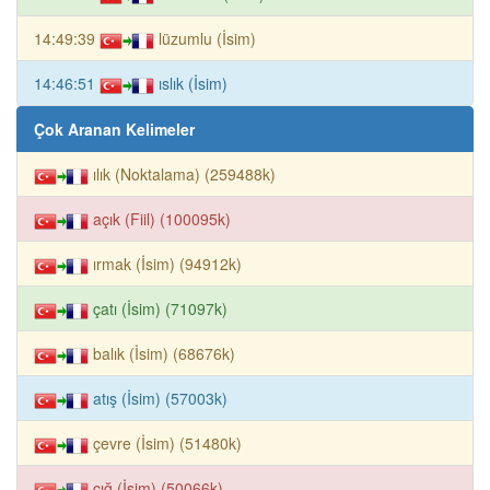
14:49:39
lüzumlu (İsim)
14:46:51
ıslık (İsim)
Çok Aranan Kelimeler
ılık (Noktalama) (259488k)
açık (Fiil) (100095k)
ırmak (İsim) (94912k)
çatı (İsim) (71097k)
balık (İsim) (68676k)
atış (İsim) (57003k)
çevre (İsim) (51480k)
çığ (İsim) (50066k)