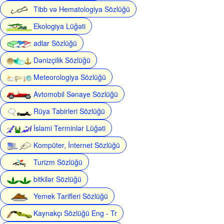
Tibb və Hematologiya Sözlüğü
Ekologiya Lüğəti
adlar Sözlüğü
Dənizçilik Sözlüğü
Meteorologiya Sözlüğü
Avtomobil Sənaye Sözlüğü
Rüya Tabirleri Sözlüğü
İslami Terminlər Lüğəti
Kompüter, İnternet Sözlüğü
Turizm Sözlüğü
bitkilər Sözlüğü
Yemek Tarifleri Sözlüğü
Kaynakçı Sözlüğü Eng - Tr