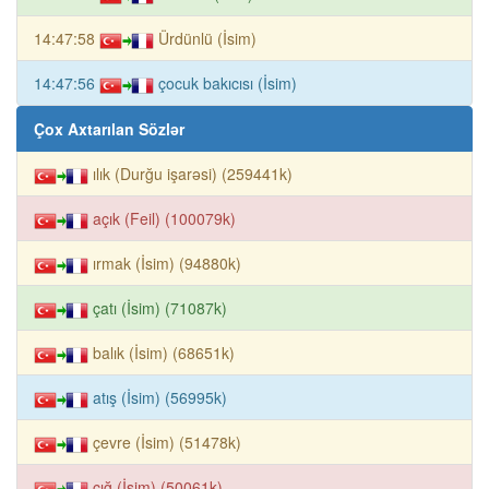
14:47:58
Ürdünlü (İsim)
14:47:56
çocuk bakıcısı (İsim)
Çox Axtarılan Sözlər
ılık (Durğu işarəsi) (259441k)
açık (Feil) (100079k)
ırmak (İsim) (94880k)
çatı (İsim) (71087k)
balık (İsim) (68651k)
atış (İsim) (56995k)
çevre (İsim) (51478k)
çığ (İsim) (50061k)