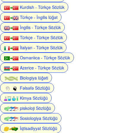
Kurdish - Türkçe Sözlük
Türkçe - İngilis lüğət
İngilis - Türkçe Sözlük
Türkçe - Türkçe Sözlük
İtalyan - Türkçe Sözlük
Osmanlıca - Türkçe Sözlük
Azerice - Türkçe Sözlük
Biologiya lüğəti
Fəlsəfə Sözlüğü
Kimya Sözlüğü
piskoloji Sözlüğü
Sosiologiya Sözlüğü
İqtisadiyyat Sözlüğü