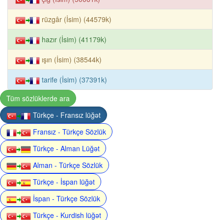
rüzgâr (İsim) (44579k)
hazır (İsim) (41179k)
ışın (İsim) (38544k)
tarife (İsim) (37391k)
Tüm sözlüklerde ara
Türkçe - Fransız lüğət
Fransız - Türkçe Sözlük
Türkçe - Alman Lüğət
Alman - Türkçe Sözlük
Türkçe - İspan lüğət
İspan - Türkçe Sözlük
Türkçe - Kurdish lüğət