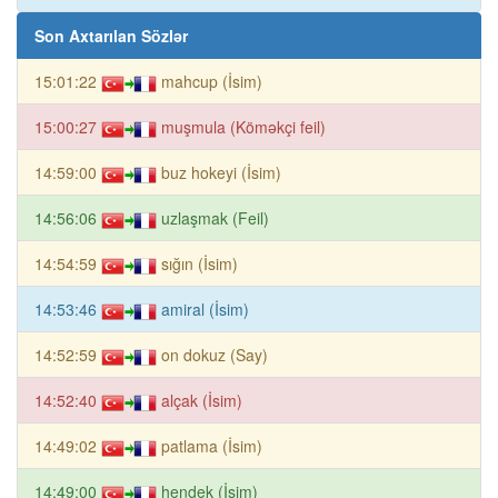
Son Axtarılan Sözlər
15:01:22
mahcup (İsim)
15:00:27
muşmula (Köməkçi feil)
14:59:00
buz hokeyi (İsim)
14:56:06
uzlaşmak (Feil)
14:54:59
sığın (İsim)
14:53:46
amiral (İsim)
14:52:59
on dokuz (Say)
14:52:40
alçak (İsim)
14:49:02
patlama (İsim)
14:49:00
hendek (İsim)