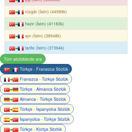
rüzgâr (İsim) (44589k)
hazır (İsim) (41183k)
ışın (İsim) (38548k)
tarife (İsim) (37394k)
Tüm sözlüklerde ara
Türkçe - Fransızca Sözlük
Fransızca - Türkçe Sözlük
Türkçe - Almanca Sözlük
Almanca - Türkçe Sözlük
Türkçe - İspanyolca Sözlük
İspanyolca - Türkçe Sözlük
Türkçe - Kürtçe Sözlük