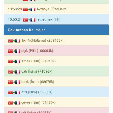
10:50:28
Avrasya (Özel isim)
10:50:21
fethetmek (Fiil)
Çok Aranan Kelimeler
ılık (Noktalama) (259483k)
açık (Fiil) (100094k)
ırmak (İsim) (94910k)
çatı (İsim) (71096k)
balık (İsim) (68675k)
atış (İsim) (57003k)
çevre (İsim) (51480k)
çığ (İsim) (50065k)