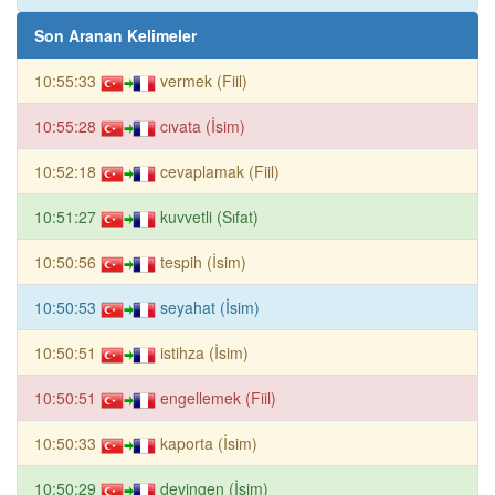
Son Aranan Kelimeler
10:55:33
vermek (Fiil)
10:55:28
cıvata (İsim)
10:52:18
cevaplamak (Fiil)
10:51:27
kuvvetli (Sıfat)
10:50:56
tespih (İsim)
10:50:53
seyahat (İsim)
10:50:51
istihza (İsim)
10:50:51
engellemek (Fiil)
10:50:33
kaporta (İsim)
10:50:29
devingen (İsim)