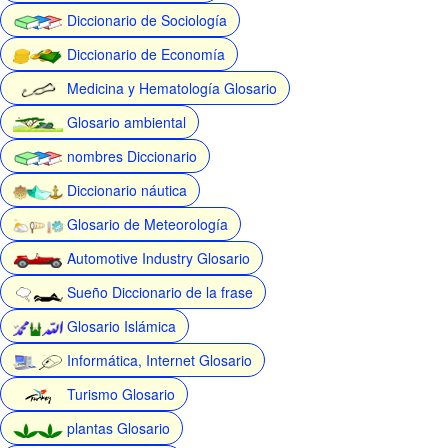
Diccionario de Sociología
Diccionario de Economía
Medicina y Hematología Glosario
Glosario ambiental
nombres Diccionario
Diccionario náutica
Glosario de Meteorología
Automotive Industry Glosario
Sueño Diccionario de la frase
Glosario Islámica
Informática, Internet Glosario
Turismo Glosario
plantas Glosario