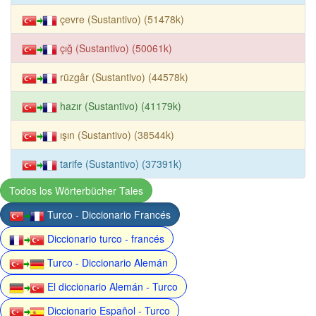
çevre (Sustantivo) (51478k)
çığ (Sustantivo) (50061k)
rüzgâr (Sustantivo) (44578k)
hazır (Sustantivo) (41179k)
ışın (Sustantivo) (38544k)
tarife (Sustantivo) (37391k)
Todos los Wörterbücher Tales
Turco - Diccionario Francés
Diccionario turco - francés
Turco - Diccionario Alemán
El diccionario Alemán - Turco
Diccionario Español - Turco