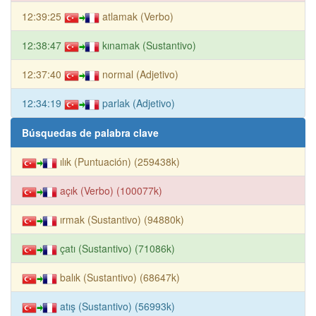
12:39:25
atlamak (Verbo)
12:38:47
kınamak (Sustantivo)
12:37:40
normal (Adjetivo)
12:34:19
parlak (Adjetivo)
Búsquedas de palabra clave
ılık (Puntuación) (259438k)
açık (Verbo) (100077k)
ırmak (Sustantivo) (94880k)
çatı (Sustantivo) (71086k)
balık (Sustantivo) (68647k)
atış (Sustantivo) (56993k)