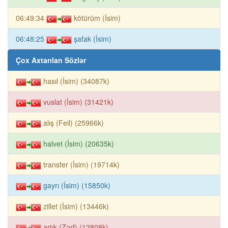
06:49:34
kötürüm (İsim)
06:48:25
şafak (İsim)
Çox Axtarılan Sözlər
hasıl (İsim) (34087k)
vuslat (İsim) (31421k)
alış (Feil) (25966k)
halvet (İsim) (20635k)
transfer (İsim) (19714k)
gayrı (İsim) (15850k)
zillet (İsim) (13446k)
artık (Zərf) (12808k)