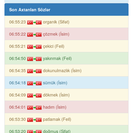
Son Axtarılan Sözlər
06:55:23
organik (Sifət)
06:55:22
çözmek (İsim)
06:55:21
çekici (Feil)
06:54:50
yakınmak (Feil)
06:54:35
dokunulmazlık (İsim)
06:54:18
sümük (İsim)
06:54:09
dökmek (İsim)
06:54:01
hadım (İsim)
06:53:30
patlamak (Feil)
06:53:20
doğmuş (Sifət)