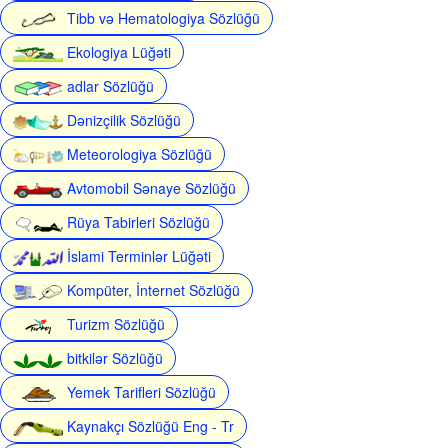
Tibb və Hematologiya Sözlüğü
Ekologiya Lüğəti
adlar Sözlüğü
Dənizçilik Sözlüğü
Meteorologiya Sözlüğü
Avtomobil Sənaye Sözlüğü
Rüya Tabirleri Sözlüğü
İslami Terminlər Lüğəti
Kompüter, İnternet Sözlüğü
Turizm Sözlüğü
bitkilər Sözlüğü
Yemek Tarifleri Sözlüğü
Kaynakçı Sözlüğü Eng - Tr