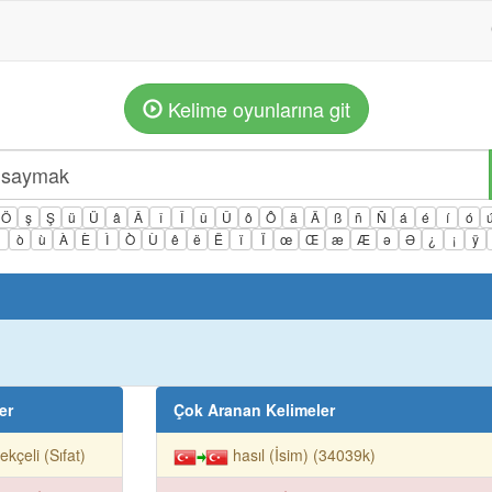
Kelime oyunlarına git
Ö
ş
Ş
ü
Ü
â
Â
î
Î
û
Û
ô
Ô
ä
Ä
ß
ñ
Ñ
á
é
í
ó
ì
ò
ù
À
È
Ì
Ò
Ù
ê
ë
Ë
ï
Ï
œ
Œ
æ
Æ
ə
Ə
¿
¡
ÿ
er
Çok Aranan Kelimeler
ekçeli (Sıfat)
hasıl (İsim) (34039k)