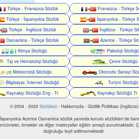
Türkçe - Fransızca Sözlük
Fransızca - Türkçe S
Türkçe - İspanyolca Sözlük
İspanyolca - Türkçe 
Türkçe - İngilizce Sözlük
İngilizce - Türkçe S
Osmanlıca - Türkçe Sözlük
Azerice - Türkçe Sö
Kimya Sözlüğü
Piskoloji Sözlüğ
Tıp ve Hematoloji Sözlüğü
Çevre Sözlüğü
Meteoroloji Sözlüğü
Otomotiv Sanayi Sö
Bilgisayar, İnternet Sözlüğü
Turizm Sözlüğü
Kaynakçı Sözlüğü Eng - Tr
Kaynakçı Sözlüğü Tr 
© 2004 - 2026
Sözlüksü
- Hakkımızda - Gizlilik Politikası (İngilizce)
 İspanyolca Azerice Osmanlıca sözlük yanında konulu sözlükleri de bar
 tercümeler, örnekler ve diğer materyaller eğitim amaçlı sunulmaktadır. Çe
doğruluğu teyit edilmemektedir.