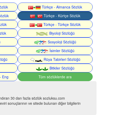
özlük
Türkçe - Almanca Sözlük
Sözlük
Türkçe - Kürtçe Sözlük
özlük
Türkçe - Türkçe Sözlük
zlük
Biyoloji Sözlüğü
ü
Sosyoloji Sözlüğü
İsimler Sözlüğü
zlüğü
Rüya Tabirleri Sözlüğü
Bitkiler Sözlüğü
- Eng
Tüm sözlüklerde ara
ındıran 30 dan fazla sözlük sozluksu.com
viri sonuçlarının ve sitede bulunan diğer bilgilerin