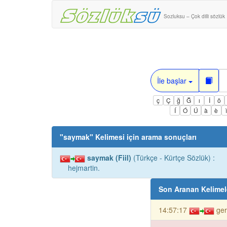
Sozluksu – Çok dilli sözlük
İle başlar
ç
Ç
ğ
Ğ
ı
İ
ö
Í
Ó
Ú
à
è
"
saymak
" Kelimesi için arama sonuçları
saymak (Fiil)
(Türkçe - Kürtçe Sözlük) :
hejmartin.
Son Aranan Kelimel
14:57:17
ger