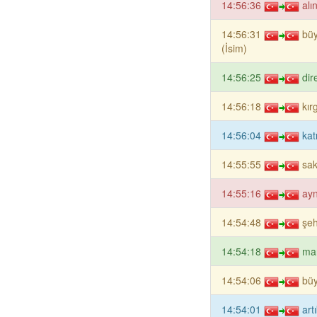
14:56:36
alı
14:56:31
bü
(İsim)
14:56:25
dir
14:56:18
kır
14:56:04
kat
14:55:55
sak
14:55:16
ayn
14:54:48
şeh
14:54:18
man
14:54:06
büy
14:54:01
art