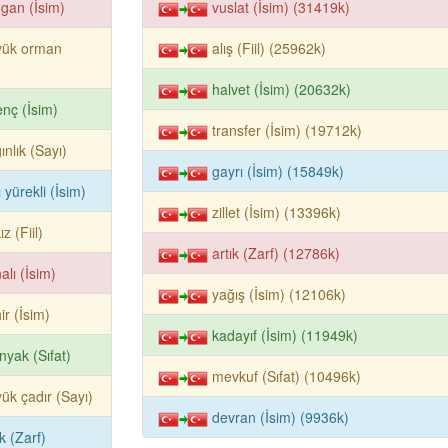
ngan (İsim)
vuslat (İsim) (31419k)
yük orman
alış (Fiil) (25962k)
halvet (İsim) (20632k)
enç (İsim)
transfer (İsim) (19712k)
gınlık (Sayı)
gayrı (İsim) (15849k)
ı yürekli (İsim)
zillet (İsim) (13396k)
ız (Fiil)
artık (Zarf) (12786k)
alı (İsim)
yağış (İsim) (12106k)
ir (İsim)
kadayıf (İsim) (11949k)
yak (Sıfat)
mevkuf (Sıfat) (10496k)
ük çadır (Sayı)
devran (İsim) (9936k)
ık (Zarf)