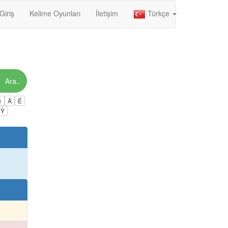
Giriş
Kelime Oyunları
İletişim
Türkçe
Ara..
ú
Á
É
Ÿ