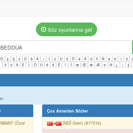
Söz oyunlarına get
Ö
ş
Ş
ü
Ü
â
Â
î
Î
û
Û
ô
Ô
ä
Ä
ß
ñ
Ñ
á
é
í
ó
ì
ò
ù
À
È
Ì
Ò
Ù
ê
ë
Ë
ï
Ï
œ
Œ
æ
Æ
ə
Ə
¿
¡
ÿ
ar.
r
Çox Axtarılan Sözlər
NBANT (Özəl
İNDÎ (İsim) (87751k)