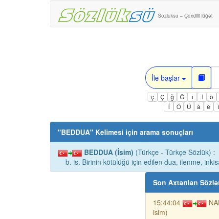
Sozluksu – Çoxdilli lüğət
İle başlar
ç
Ç
ğ
Ğ
ı
İ
ö
Í
Ó
Ú
à
è
"
BEDDUA
" Kelimesi için arama sonuçları
BEDDUA (İsim)
(Türkçe - Türkçe Sözlük) :
b. is. Birinin kötülüğü için edilen dua, ilenme, inkis
Son Axtarılan Sözlə
15:44:04
NA
isim)