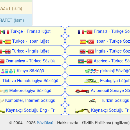
AZET (İsim)
RAFET (İsim)
Türkçe - Fransız lüğət
Fransız - Türkçe Sö
Türkçe - İspan lüğət
İspan - Türkçe Söz
Türkçe - İngilis lüğət
İngilis - Türkçe Söz
Osmanlıca - Türkçe Sözlük
Azerice - Türkçe Sö
Kimya Sözlüğü
piskoloji Sözlüğ
Tibb və Hematologiya Sözlüğü
Ekologiya Lüğət
Meteorologiya Sözlüğü
Avtomobil Sənaye Sö
Kompüter, İnternet Sözlüğü
Turizm Sözlüğü
Kaynakçı Sözlüğü Eng - Tr
Kaynakçı Sözlüğü Tr 
© 2004 - 2026
Sözlüksü
- Hakkımızda - Gizlilik Politikası (İngilizce)