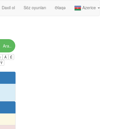
Daxil ol
Söz oyunları
Əlaqə
Azerice
Ara..
ú
Á
É
Ÿ