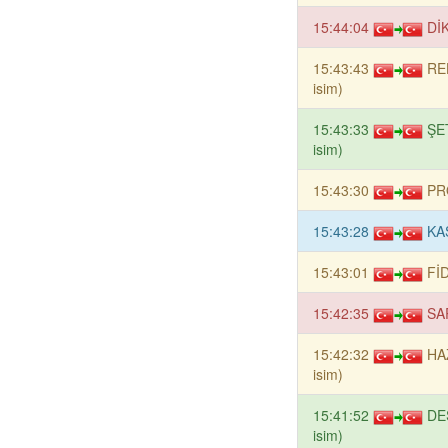
15:44:04
DİK
15:43:43
RE
isim)
15:43:33
ŞE
isim)
15:43:30
PR
15:43:28
KA
15:43:01
FİD
15:42:35
SAR
15:42:32
HA
isim)
15:41:52
DE
isim)