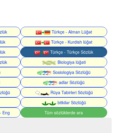
zlük
Türkçe - Alman Lüğət
lük
Türkçe - Kurdish lüğət
lük
Türkçe - Türkçe Sözlük
zlük
Biologiya lüğəti
ü
Sosiologiya Sözlüğü
i
adlar Sözlüğü
zlüğü
Rüya Tabirleri Sözlüğü
bitkilər Sözlüğü
- Eng
Tüm sözlüklerde ara