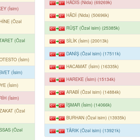
HÂDİS (Nida) (69269k)
EY (İsim)
HÂDİ (Nida) (50696k)
HİNE (Özəl
RÜŞT (Özəl isim) (25385k)
TARET (Özəl
SİLİK (İsim) (20013k)
DANİŞ (Özəl isim) (17511k)
OTESTO (İsim)
HACAMAT (İsim) (16335k)
SVET (İsim)
HAREKE (İsim) (15134k)
YE (İsim)
ARABİ (Özəl isim) (14884k)
İH (İsim)
İŞMAR (İsim) (14066k)
ZAKAT (Özəl
BURHAN (Özəl isim) (13935k)
SSAS (Özəl
TÂRIK (Özəl isim) (13921k)