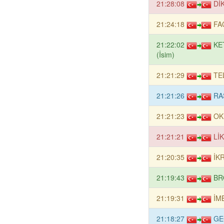
21:28:08
DİK
21:24:18
FAC
21:22:02
KE
(İsim)
21:21:29
TE
21:21:26
RA
21:21:23
OK
21:21:21
LİK
21:20:35
İKR
21:19:43
BR
21:19:31
İMB
21:18:27
GE