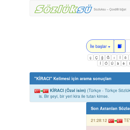
Sozluksu – Çoxdilli lüğət
İle başlar
ç
Ç
ğ
Ğ
ı
İ
ö
Í
Ó
Ú
à
è
"
KİRACI
" Kelimesi için arama sonuçları
KİRACI (Özəl isim)
(Türkçe - Türkçe Sözlük
is. Bir şeyi, bir yeri kira ile tutan kimse.
Son Axtarılan Sözlə
21:28:12
TEY