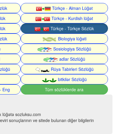
zlük
Türkçe - Alman Lüğət
lük
Türkçe - Kurdish lüğət
lük
Türkçe - Türkçe Sözlük
zlük
Biologiya lüğəti
ü
Sosiologiya Sözlüğü
i
adlar Sözlüğü
zlüğü
Rüya Tabirleri Sözlüğü
bitkilər Sözlüğü
- Eng
Tüm sözlüklerde ara
çox lüğətə sozluksu.com
viri sonuçlarının ve sitede bulunan diğer bilgilerin