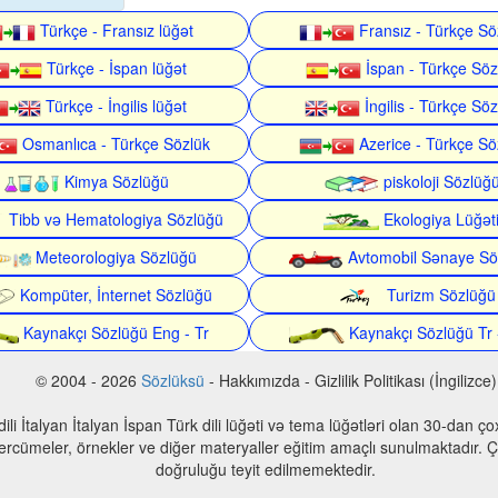
Türkçe - Fransız lüğət
Fransız - Türkçe Sö
Türkçe - İspan lüğət
İspan - Türkçe Söz
Türkçe - İngilis lüğət
İngilis - Türkçe Söz
Osmanlıca - Türkçe Sözlük
Azerice - Türkçe Sö
Kimya Sözlüğü
piskoloji Sözlüğ
Tibb və Hematologiya Sözlüğü
Ekologiya Lüğət
Meteorologiya Sözlüğü
Avtomobil Sənaye Sö
Kompüter, İnternet Sözlüğü
Turizm Sözlüğü
Kaynakçı Sözlüğü Eng - Tr
Kaynakçı Sözlüğü Tr 
© 2004 - 2026
Sözlüksü
- Hakkımızda - Gizlilik Politikası (İngilizce)
n dili İtalyan İtalyan İspan Türk dili lüğəti və tema lüğətləri olan 30-dan 
 tercümeler, örnekler ve diğer materyaller eğitim amaçlı sunulmaktadır. Çe
doğruluğu teyit edilmemektedir.