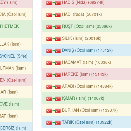
EY (İsim)
HÂDİS (Nida) (69274k)
İA (Özəl isim)
HÂDİ (Nida) (50701k)
THETMEK
RÜŞT (Özəl isim) (25386k)
SİLİK (İsim) (20016k)
LLAK (İsim)
DANİŞ (Özəl isim) (17512k)
SYONEL (Sifət)
HACAMAT (İsim) (16336k)
UTMAN (İsim)
HAREKE (İsim) (15143k)
EN (Özəl isim)
ARABİ (Özəl isim) (14884k)
AR (İsim)
İŞMAR (İsim) (14067k)
ÖVE (İsim)
BURHAN (Özəl isim) (13937k)
AT (İsim)
TÂRIK (Özəl isim) (13922k)
ÇERSİZ (İsim)