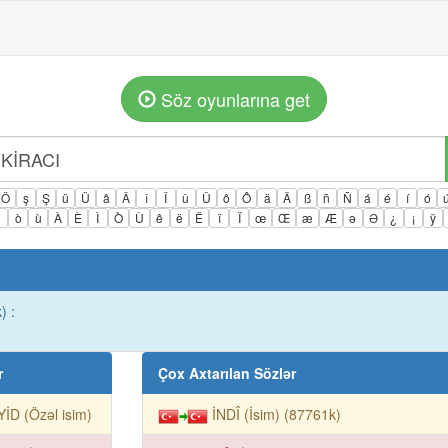
Söz oyunlarına get
Ö
ş
Ş
ü
Ü
â
Â
î
Î
û
Û
ô
Ô
ä
Ä
ß
ñ
Ñ
á
é
í
ó
ì
ò
ù
À
È
Ì
Ò
Ù
ê
ë
Ë
ï
Ï
œ
Œ
æ
Æ
ə
Ə
¿
¡
ÿ
) :
r
Çox Axtarılan Sözlər
İD (Özəl isim)
İNDÎ (İsim) (87761k)