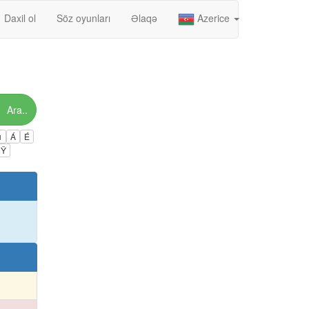
Daxil ol
Söz oyunları
Əlaqə
Azerice
Ara..
ú
Á
É
Ÿ