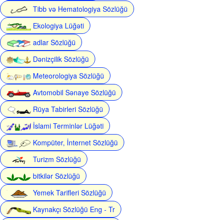
Tibb və Hematologiya Sözlüğü
Ekologiya Lüğəti
adlar Sözlüğü
Dənizçilik Sözlüğü
Meteorologiya Sözlüğü
Avtomobil Sənaye Sözlüğü
Rüya Tabirleri Sözlüğü
İslami Terminlər Lüğəti
Kompüter, İnternet Sözlüğü
Turizm Sözlüğü
bitkilər Sözlüğü
Yemek Tarifleri Sözlüğü
Kaynakçı Sözlüğü Eng - Tr