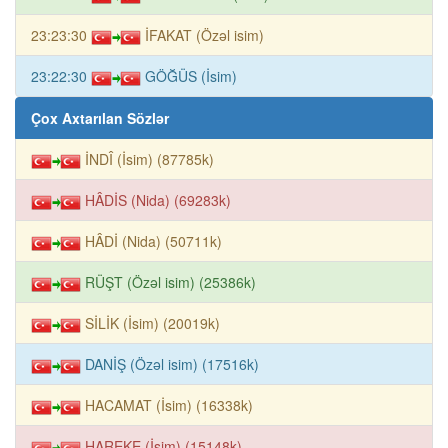
23:23:30
İFAKAT (Özəl isim)
23:22:30
GÖĞÜS (İsim)
Çox Axtarılan Sözlər
İNDÎ (İsim) (87785k)
HÂDİS (Nida) (69283k)
HÂDİ (Nida) (50711k)
RÜŞT (Özəl isim) (25386k)
SİLİK (İsim) (20019k)
DANİŞ (Özəl isim) (17516k)
HACAMAT (İsim) (16338k)
HAREKE (İsim) (15148k)