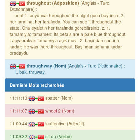
throughout (Adposition)
(Anglais - Turc
Dictionnaire) :
edat 1. boyunca: throughout the night gece boyunca. 2.
her tarafına; her tarafında: You can see it throughout the
state. Onu eyaletin her tarafında görebilirsiniz. z. 1.
tamamıyla; tamamen: Its petals are a pale blue throughout.
Taçyaprakları tamamıyla açık mavi. 2. başından sonuna
kadar: He was there throughout. Başından sonuna kadar
oradaydı.
throughway (Nom)
(Anglais - Turc Dictionnaire) :
i., bak. thruway.
Dernière Mots recherchés
11:11:13
spatter (Nom)
11:11:07
wheel 2 (Nom)
11:09:44
inattentive (Adjectif)
11:09:32
sit on (Verbe)