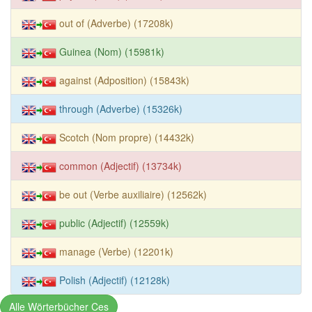
out of (Adverbe) (17208k)
Guinea (Nom) (15981k)
against (Adposition) (15843k)
through (Adverbe) (15326k)
Scotch (Nom propre) (14432k)
common (Adjectif) (13734k)
be out (Verbe auxiliaire) (12562k)
public (Adjectif) (12559k)
manage (Verbe) (12201k)
Polish (Adjectif) (12128k)
Alle Wörterbücher Ces