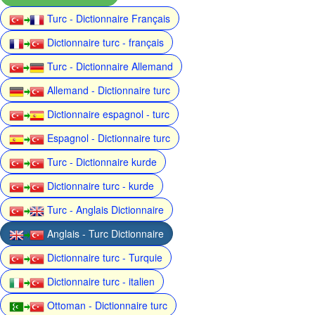
Turc - Dictionnaire Français
Dictionnaire turc - français
Turc - Dictionnaire Allemand
Allemand - Dictionnaire turc
Dictionnaire espagnol - turc
Espagnol - Dictionnaire turc
Turc - Dictionnaire kurde
Dictionnaire turc - kurde
Turc - Anglais Dictionnaire
Anglais - Turc Dictionnaire
Dictionnaire turc - Turquie
Dictionnaire turc - italien
Ottoman - Dictionnaire turc