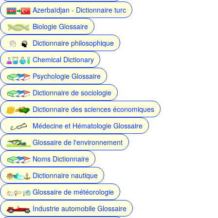
Azerbaïdjan - Dictionnaire turc
Biologie Glossaire
Dictionnaire philosophique
Chemical Dictionary
Psychologie Glossaire
Dictionnaire de sociologie
Dictionnaire des sciences économiques
Médecine et Hématologie Glossaire
Glossaire de l'environnement
Noms Dictionnaire
Dictionnaire nautique
Glossaire de météorologie
Industrie automobile Glossaire