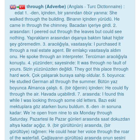
through (Adverbe)
(Anglais - Turc Dictionnaire) :
edat 1. -den, içinden, bir yanından öbür yanına: She
walked through the building. Binanın içinden yürüdü. He
came in through the chimney. Bacadan içeriye girdi. 2.
arasından: I peered out through the leaves but could see
nothing. Yaprakların arasından dışarıya baktım fakat hiçbir
şey göremedim. 3. aracılığıyla, vasıtasıyla: I purchased it
through a real estate agent. Bir emlakçı vasıtasıyla aldım
onu. He spoke through an interpreter. Tercüman aracılığıyla
konuştu. 4. yüzünden; sayesinde: It was through no fault of
yours. Sizin yüzünüzden değildi. They got this place through
hard work. Çok çalışarak buraya sahip oldular. 5. boyunca:
He studied German all through the summer. Bütün yaz
boyunca Almanca çalıştı. 6. (bir öğenin) içinden: He could fly
through the air. Havada uçabilirdi. 7. arasında: I found this
while I was looking through some old letters. Bazı eski
mektuplara göz atarken bunu buldum. 8.-den -in sonuna
kadar: We´re open from nine to six Monday through
Saturday. Pazartesi ile Pazar günleri arasında saat dokuzdan
altıya kadar açığız. 9. (bir gürültünün) arasında, (bir
gürültüye) rağmen: He could hear her voice through the roar
of the waterfall. Çağlayanın gürültüsü arasında onun sesini