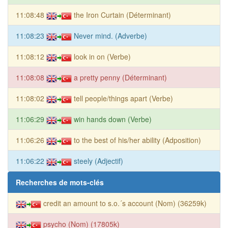
11:08:48
the Iron Curtain (Déterminant)
11:08:23
Never mind. (Adverbe)
11:08:12
look in on (Verbe)
11:08:08
a pretty penny (Déterminant)
11:08:02
tell people/things apart (Verbe)
11:06:29
win hands down (Verbe)
11:06:26
to the best of his/her ability (Adposition)
11:06:22
steely (Adjectif)
Recherches de mots-clés
credit an amount to s.o.´s account (Nom) (36259k)
psycho (Nom) (17805k)