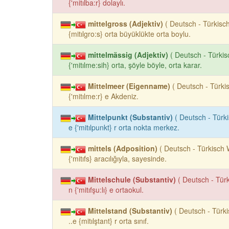
{'mitılba:r} dolaylı.
mittelgross (Adjektiv)
( Deutsch - Türkisc
{mitılgro:s} orta büyüklükte orta boylu.
mittelmässig (Adjektiv)
( Deutsch - Türki
{'mitılme:sih} orta, şöyle böyle, orta karar.
Mittelmeer (Eigenname)
( Deutsch - Türki
{'mitılme:r} e Akdeniz.
Mittelpunkt (Substantiv)
( Deutsch - Türk
e {'mitılpunkt} r orta nokta merkez.
mittels (Adposition)
( Deutsch - Türkisch 
{'mitıfs} aracılığıyla, sayesinde.
Mittelschule (Substantiv)
( Deutsch - Tür
n {'mitıfşu:lı} e ortaokul.
Mittelstand (Substantiv)
( Deutsch - Türk
..e {mitılştant} r orta sınıf.