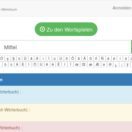
Anmelden
s Wörterbuch
Zu den Wortspielen
Ö
ş
Ş
ü
Ü
â
Â
î
Î
û
Û
ô
Ô
ä
Ä
ß
ñ
Ñ
á
é
í
ó
ì
ò
ù
À
È
Ì
Ò
Ù
ê
ë
Ë
ï
Ï
œ
Œ
æ
Æ
ə
Ə
¿
¡
ÿ
rt
örterbuch) :
ch Wörterbuch) :
örterbuch) :