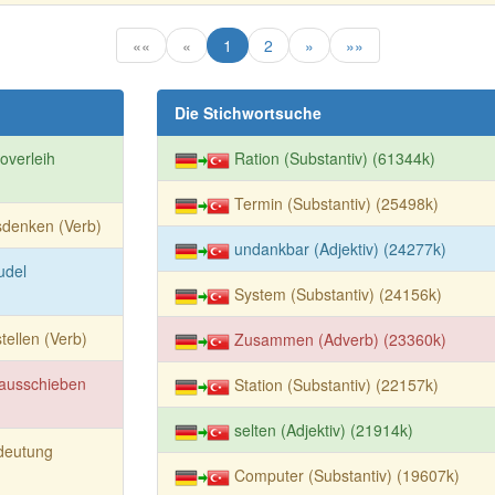
««
«
1
2
»
»»
Die Stichwortsuche
overleih
Ration (Substantiv) (61344k)
Termin (Substantiv) (25498k)
sdenken (Verb)
undankbar (Adjektiv) (24277k)
udel
System (Substantiv) (24156k)
tellen (Verb)
Zusammen (Adverb) (23360k)
nausschieben
Station (Substantiv) (22157k)
selten (Adjektiv) (21914k)
deutung
Computer (Substantiv) (19607k)