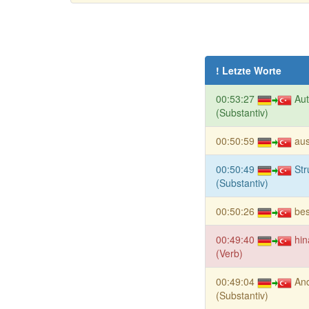
! Letzte Worte
00:53:27
Aut
(Substantiv)
00:50:59
au
00:50:49
Str
(Substantiv)
00:50:26
bes
00:49:40
hi
(Verb)
00:49:04
An
(Substantiv)