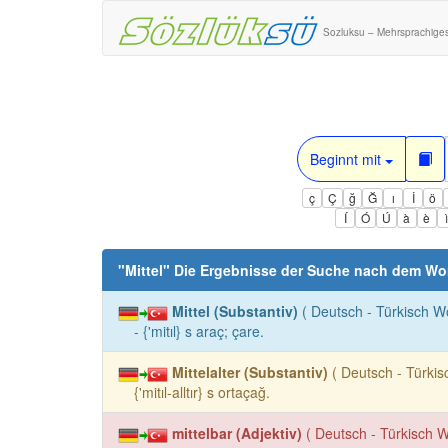
Sozluksu – Mehrsprachige
Beginnt mit
ç
Ç
ğ
Ğ
ı
İ
ö
Í
Ó
Ú
à
è
"
Mittel
" Die Ergebnisse der Suche nach dem Wo
Mittel (Substantiv)
( Deutsch - Türkisch W
- {'mitıl} s araç; çare.
Mittelalter (Substantiv)
( Deutsch - Türkis
{'mitıl-alltır} s ortaçağ.
mittelbar (Adjektiv)
( Deutsch - Türkisch W