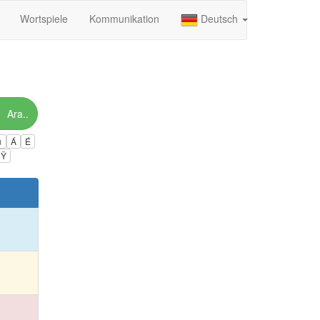
Wortspiele
Kommunikation
Deutsch
Ara..
ú
Á
É
Ÿ