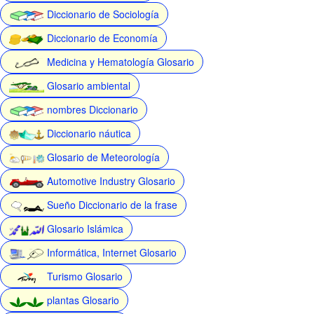
Diccionario de Sociología
Diccionario de Economía
Medicina y Hematología Glosario
Glosario ambiental
nombres Diccionario
Diccionario náutica
Glosario de Meteorología
Automotive Industry Glosario
Sueño Diccionario de la frase
Glosario Islámica
Informática, Internet Glosario
Turismo Glosario
plantas Glosario