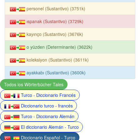
personel (Sustantivo) (3751k)
ıspanak (Sustantivo) (3729k)
kayınço (Sustantivo) (3676k)
o yüzden (Determinante) (3622k)
koleksiyon (Sustantivo) (3611k)
ayakkabı (Sustantivo) (3600k)
Todos los Wörterbücher Tales
Turco - Diccionario Francés
Diccionario turco - francés
Turco - Diccionario Alemán
El diccionario Alemán - Turco
Diccionario Español - Turco