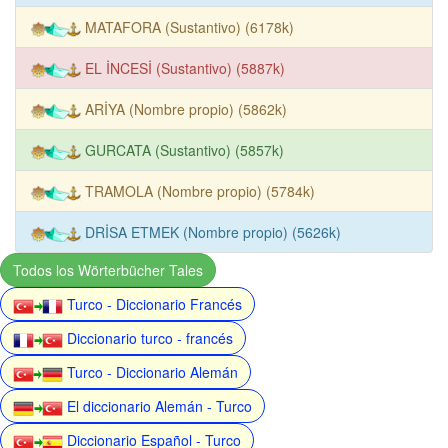
MATAFORA (Sustantivo) (6178k)
EL İNCESİ (Sustantivo) (5887k)
ARİYA (Nombre propio) (5862k)
GURCATA (Sustantivo) (5857k)
TRAMOLA (Nombre propio) (5784k)
DRİSA ETMEK (Nombre propio) (5626k)
Todos los Wörterbücher Tales
Turco - Diccionario Francés
Diccionario turco - francés
Turco - Diccionario Alemán
El diccionario Alemán - Turco
Diccionario Español - Turco