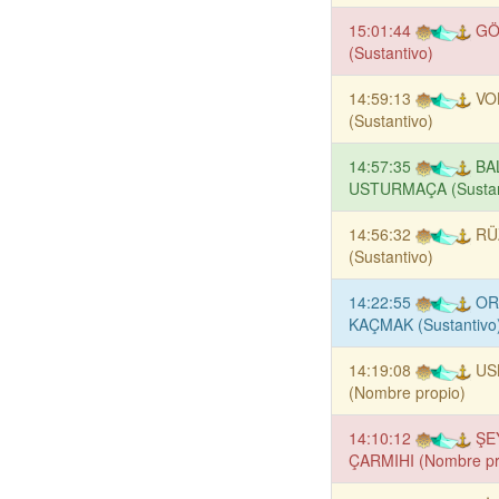
15:01:44
GÖ
(Sustantivo)
14:59:13
VO
(Sustantivo)
14:57:35
BA
USTURMAÇA (Sustan
14:56:32
RÜ
(Sustantivo)
14:22:55
OR
KAÇMAK (Sustantivo
14:19:08
US
(Nombre propio)
14:10:12
ŞE
ÇARMIHI (Nombre pr