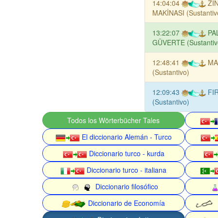
14:04:04
Zİ
MAKİNASI (Sustantiv
13:22:07
PA
GÜVERTE (Sustantiv
12:48:41
MA
(Sustantivo)
12:09:43
FI
(Sustantivo)
Todos los Wörterbücher Tales
El diccionario Alemán - Turco
Diccionario turco - kurda
Diccionario turco - italiana
Diccionario filosófico
Diccionario de Economía