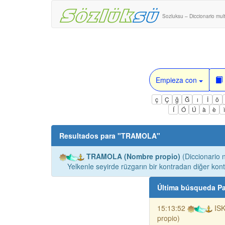
Sozluksu – Diccionario mult
Empieza con
ç
Ç
ğ
Ğ
ı
İ
ö
Í
Ó
Ú
à
è
Resultados para "
TRAMOLA
"
TRAMOLA (Nombre propio)
(Diccionario n
Yelkenle seyirde rüzgarın bir kontradan diğer ko
Última búsqueda Pa
15:13:52
IS
propio)