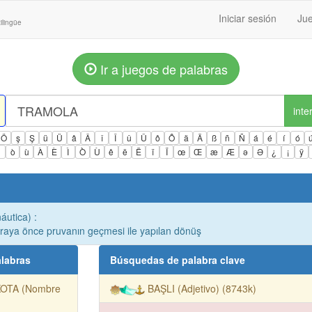
Iniciar sesión
Jue
ilingüe
Ir a juegos de palabras
inte
Ö
ş
Ş
ü
Ü
â
Â
î
Î
û
Û
ô
Ô
ä
Ä
ß
ñ
Ñ
á
é
í
ó
ì
ò
ù
À
È
Ì
Ò
Ù
ê
ë
Ë
ï
Ï
œ
Œ
æ
Æ
ə
Ə
¿
¡
ÿ
áutica) :
ntraya önce pruvanın geçmesi ile yapılan dönüş
labras
Búsquedas de palabra clave
KOTA (Nombre
BAŞLI (Adjetivo) (8743k)