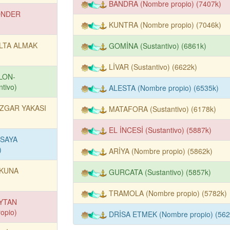
BANDRA (Nombre propio) (7407k)
NDER
KUNTRA (Nombre propio) (7046k)
LTA ALMAK
GOMİNA (Sustantivo) (6861k)
LİVAR (Sustantivo) (6622k)
LON-
tivo)
ALESTA (Nombre propio) (6535k)
ZGAR YAKASI
MATAFORA (Sustantivo) (6178k)
EL İNCESİ (Sustantivo) (5887k)
SAYA
)
ARİYA (Nombre propio) (5862k)
KUNA
GURCATA (Sustantivo) (5857k)
TRAMOLA (Nombre propio) (5782k)
YTAN
opio)
DRİSA ETMEK (Nombre propio) (562