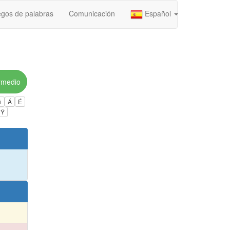
gos de palabras
Comunicación
Español
rmedio
ú
Á
É
Ÿ