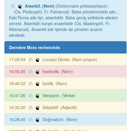
Ataerkil. (Nom)
(Dictionnaire philosophique) :
(Os. Pederşahî, Fr. Patriarcal). Baba yönetimindeki aile...
Eski Roma aile tipi, ataerkildir. Baba geniş yetkilerle ailesini
yönetir. Ataerkilin karşıtı anaerkildir (Os. Maderşahî, Fr.
Matriarcal). Anaerkil aile tipinde de yönetim ananın
elindedir.
Dernière Mots recherchés
17:05:54
Loncacı Devlet. (Nom propre)
16:56:25
İradecilik. (Nom)
16:46:22
İyicilik. (Nom)
16:41:26
Varsayım. (Verbe)
16:32:20
Sübjektif. (Adjectif)
16:28:45
Doğmatizm. (Nom)