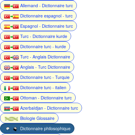
Allemand - Dictionnaire turc
Dictionnaire espagnol - turc
Espagnol - Dictionnaire turc
Turc - Dictionnaire kurde
Dictionnaire turc - kurde
Turc - Anglais Dictionnaire
Anglais - Turc Dictionnaire
Dictionnaire turc - Turquie
Dictionnaire turc - italien
Ottoman - Dictionnaire turc
Azerbaïdjan - Dictionnaire turc
Biologie Glossaire
Dictionnaire philosophique