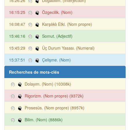
16:26:26
Doğabilim. (Interjection)
16:15:25
Özgecilik. (Nom)
16:08:47
Karşılıklı Etki. (Nom propre)
15:46:16
Somut. (Adjectif)
15:45:29
Üç Durum Yasası. (Numeral)
15:37:51
Çelişme. (Nom)
Recherches de mots-clés
Dolayım. (Nom) (10308k)
Rigorizm. (Nom propre) (9372k)
Prosesüs. (Nom propre) (8957k)
Bilim. (Nom) (8886k)