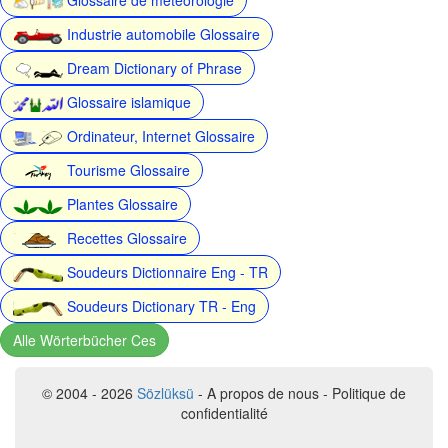
Industrie automobile Glossaire
Dream Dictionary of Phrase
Glossaire islamique
Ordinateur, Internet Glossaire
Tourisme Glossaire
Plantes Glossaire
Recettes Glossaire
Soudeurs Dictionnaire Eng - TR
Soudeurs Dictionary TR - Eng
Alle Wörterbücher Ces
© 2004 - 2026
Sözlüksü
- A propos de nous - Politique de
confidentialité