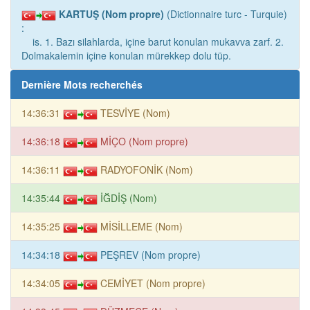
KARTUŞ (Nom propre)
(Dictionnaire turc - Turquie)
:
is. 1. Bazı silahlarda, içine barut konulan mukavva zarf. 2.
Dolmakalemin içine konulan mürekkep dolu tüp.
Dernière Mots recherchés
14:36:31
TESVİYE (Nom)
14:36:18
MİÇO (Nom propre)
14:36:11
RADYOFONİK (Nom)
14:35:44
İĞDİŞ (Nom)
14:35:25
MİSİLLEME (Nom)
14:34:18
PEŞREV (Nom propre)
14:34:05
CEMİYET (Nom propre)