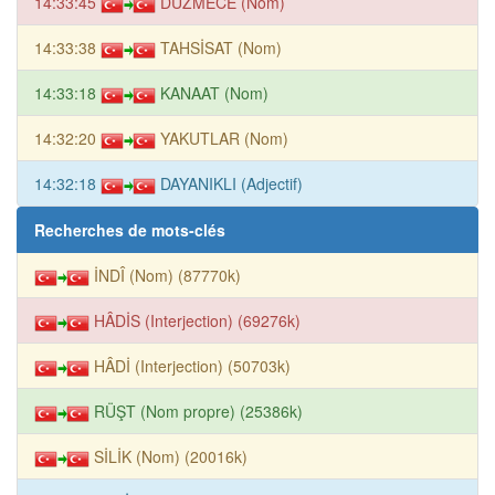
14:33:45
DÜZMECE (Nom)
14:33:38
TAHSİSAT (Nom)
14:33:18
KANAAT (Nom)
14:32:20
YAKUTLAR (Nom)
14:32:18
DAYANIKLI (Adjectif)
Recherches de mots-clés
İNDÎ (Nom) (87770k)
HÂDİS (Interjection) (69276k)
HÂDİ (Interjection) (50703k)
RÜŞT (Nom propre) (25386k)
SİLİK (Nom) (20016k)