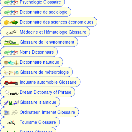
Psychologie Glossaire
Dictionnaire de sociologie
Dictionnaire des sciences économiques
Médecine et Hématologie Glossaire
Glossaire de l'environnement
Noms Dictionnaire
Dictionnaire nautique
Glossaire de météorologie
Industrie automobile Glossaire
Dream Dictionary of Phrase
Glossaire islamique
Ordinateur, Internet Glossaire
Tourisme Glossaire
Plantes Glossaire