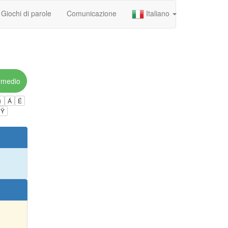
Giochi di parole
Comunicazione
Italiano
rmedio
ú
Á
É
Ÿ