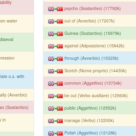
iability
psycho (Sostantivo) (17792k)
ten water
out of (Avverbio) (17207k)
Guinea (Sostantivo) (15979k)
diaeval
against (Adposizione) (15842k)
ression
through (Avverbio) (15325k)
Scotch (Nome proprio) (14430k)
iliate o.s. with
common (Aggettivo) (13734k)
ally (Avverbio)
be out (Verbo ausiliare) (12560k)
lex (Sostantivo)
public (Aggettivo) (12552k)
 in
manage (Verbo) (12200k)
Polish (Aggettivo) (12128k)