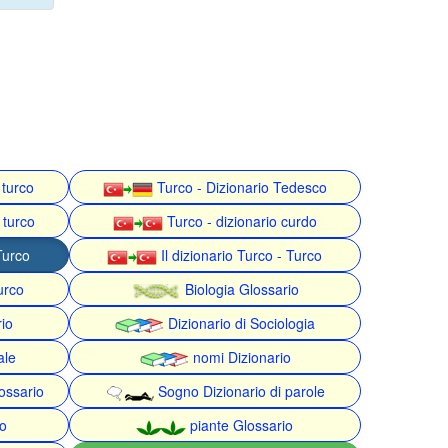
 turco
Turco - Dizionario Tedesco
 turco
Turco - dizionario curdo
Turco
Il dizionario Turco - Turco
urco
Biologia Glossario
rio
Dizionario di Sociologia
ale
nomi Dizionario
ossario
Sogno Dizionario di parole
o
piante Glossario