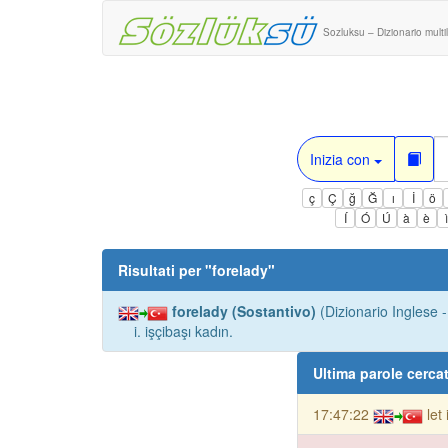
Sozluksu – Dizionario multi
Inizia con
ç
Ç
ğ
Ğ
ı
İ
ö
Í
Ó
Ú
à
è
Risultati per "
forelady
"
forelady (Sostantivo)
(Dizionario Inglese -
i. işçibaşı kadın.
Ultima parole cerca
17:47:22
let