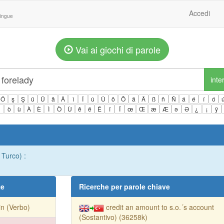
Accedi
lingue
Vai ai giochi di parole
inte
Ö
ş
Ş
ü
Ü
â
Â
î
Î
û
Û
ô
Ô
ä
Ä
ß
ñ
Ñ
á
é
í
ó
ì
ò
ù
À
È
Ì
Ò
Ù
ê
ë
Ë
ï
Ï
œ
Œ
æ
Æ
ə
Ə
¿
¡
ÿ
 Turco) :
te
Ricerche per parole chiave
 in (Verbo)
credit an amount to s.o.´s account
(Sostantivo) (36258k)