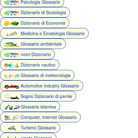
Psicologia Glossario
Dizionario di Sociologia
Dizionario di Economia
Medicina e Ematologia Glossario
Glossario ambientale
nomi Dizionario
Dizionario nautico
Glossario di meteorologia
Automotive Industry Glossario
Sogno Dizionario di parole
Glossario islamica
Computer, internet Glossario
Turismo Glossario
piante Glossario