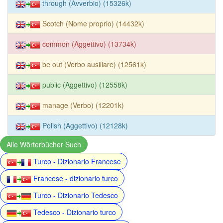
through (Avverbio) (15326k)
Scotch (Nome proprio) (14432k)
common (Aggettivo) (13734k)
be out (Verbo ausiliare) (12561k)
public (Aggettivo) (12558k)
manage (Verbo) (12201k)
Polish (Aggettivo) (12128k)
Alle Wörterbücher Such
Turco - Dizionario Francese
Francese - dizionario turco
Turco - Dizionario Tedesco
Tedesco - Dizionario turco