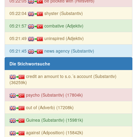
05:22:05
be pocked with (Hilfsverb)
05:22:04
shyster (Substantiv)
05:21:57
combative (Adjektiv)
05:21:49
uninspired (Adjektiv)
05:21:45
news agency (Substantiv)
Die Stichwortsuche
credit an amount to s.o.´s account (Substantiv)
(36259k)
psycho (Substantiv) (17804k)
out of (Adverb) (17208k)
Guinea (Substantiv) (15981k)
against (Adposition) (15842k)