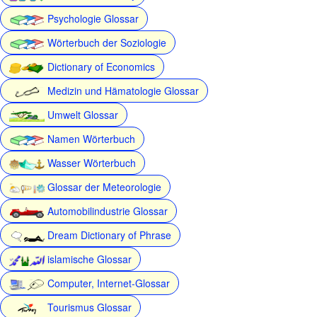
Psychologie Glossar
Wörterbuch der Soziologie
Dictionary of Economics
Medizin und Hämatologie Glossar
Umwelt Glossar
Namen Wörterbuch
Wasser Wörterbuch
Glossar der Meteorologie
Automobilindustrie Glossar
Dream Dictionary of Phrase
islamische Glossar
Computer, Internet-Glossar
Tourismus Glossar