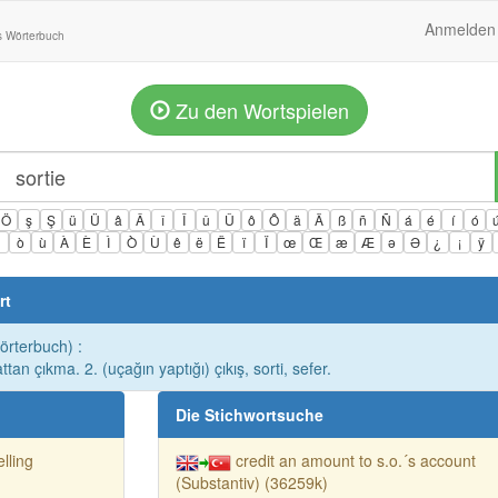
Anmelden
s Wörterbuch
Zu den Wortspielen
Ö
ş
Ş
ü
Ü
â
Â
î
Î
û
Û
ô
Ô
ä
Ä
ß
ñ
Ñ
á
é
í
ó
ì
ò
ù
À
È
Ì
Ò
Ù
ê
ë
Ë
ï
Ï
œ
Œ
æ
Æ
ə
Ə
¿
¡
ÿ
rt
örterbuch) :
tan çıkma. 2. (uçağın yaptığı) çıkış, sorti, sefer.
Die Stichwortsuche
lling
credit an amount to s.o.´s account
(Substantiv) (36259k)