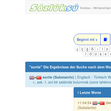
Sozluksu – Mehrsprachige
Beginnt mit
ç
Ç
ğ
Ğ
ı
İ
ö
Í
Ó
Ú
à
è
"
sortie
" Die Ergebnisse der Suche nach dem Wo
sortie (Substantiv)
( Englisch - Türkisch W
i., ask. 1. ani bir saldırıda bulunmak üzere tahkimat
! Letzte Worte
11:04:54
dwe
(Substantiv)