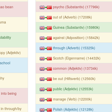
cao bean
psycho (Substantiv) (17796k)
out of (Adverb) (17208k)
auma
Guinea (Substantiv) (15980k)
ilability
against (Adposition) (15842k)
through (Adverb) (15325k)
ppy (Adjektiv)
Scotch (Eigenname) (14432k)
school
common (Adjektiv) (13734k)
chy
be out (Hilfsverb) (12560k)
public (Adjektiv) (12553k)
l into being
manage (Verb) (12200k)
 in through/by
Polish (Adjektiv) (12128k)