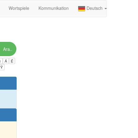
Wortspiele
Kommunikation
Deutsch
Ara..
ú
Á
É
Ÿ