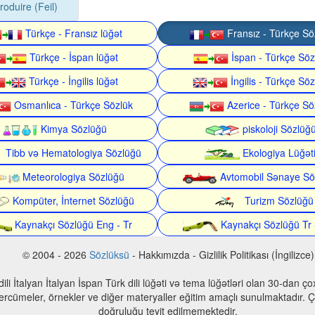
roduire (Feil)
Türkçe - Fransız lüğət
Fransız - Türkçe Sö
Türkçe - İspan lüğət
İspan - Türkçe Söz
Türkçe - İngilis lüğət
İngilis - Türkçe Söz
Osmanlıca - Türkçe Sözlük
Azerice - Türkçe Sö
Kimya Sözlüğü
piskoloji Sözlüğ
Tibb və Hematologiya Sözlüğü
Ekologiya Lüğət
Meteorologiya Sözlüğü
Avtomobil Sənaye Sö
Kompüter, İnternet Sözlüğü
Turizm Sözlüğü
Kaynakçı Sözlüğü Eng - Tr
Kaynakçı Sözlüğü Tr 
© 2004 - 2026
Sözlüksü
- Hakkımızda - Gizlilik Politikası (İngilizce)
n dili İtalyan İtalyan İspan Türk dili lüğəti və tema lüğətləri olan 30-dan 
 tercümeler, örnekler ve diğer materyaller eğitim amaçlı sunulmaktadır. Çe
doğruluğu teyit edilmemektedir.