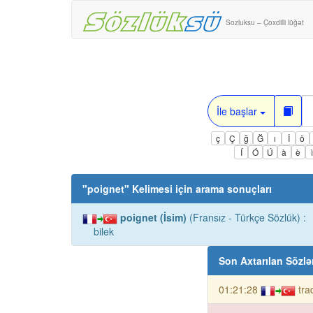
Sozluksu – Çoxdilli lüğət
İle başlar
ç
Ç
ğ
Ğ
ı
İ
ö
Í
Ó
Ú
à
è
"
poignet
" Kelimesi için arama sonuçları
poignet (İsim)
(Fransız - Türkçe Sözlük) :
bilek
Son Axtarılan Sözlə
01:21:28
tra