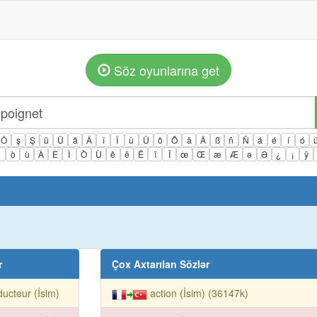
Söz oyunlarına get
Ö
ş
Ş
ü
Ü
â
Â
î
Î
û
Û
ô
Ô
ä
Ä
ß
ñ
Ñ
á
é
í
ó
ì
ò
ù
À
È
Ì
Ò
Ù
ê
ë
Ë
ï
Ï
œ
Œ
æ
Æ
ə
Ə
¿
¡
ÿ
r
Çox Axtarılan Sözlər
ducteur (İsim)
action (İsim) (36147k)