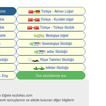
zlük
Türkçe - Alman Lüğət
lük
Türkçe - Kurdish lüğət
lük
Türkçe - Türkçe Sözlük
zlük
Biologiya lüğəti
ü
Sosiologiya Sözlüğü
i
adlar Sözlüğü
zlüğü
Rüya Tabirleri Sözlüğü
bitkilər Sözlüğü
- Eng
Tüm sözlüklerde ara
çox lüğətə sozluksu.com
viri sonuçlarının ve sitede bulunan diğer bilgilerin