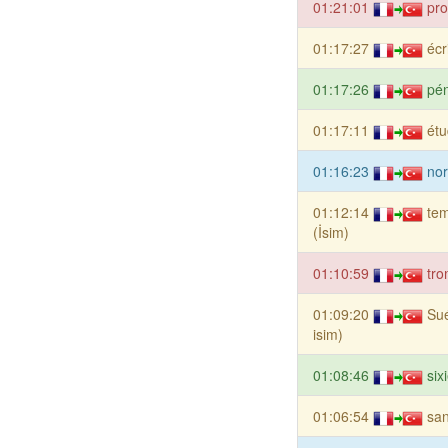
01:21:01
pro
01:17:27
écr
01:17:26
pén
01:17:11
étu
01:16:23
nor
01:12:14
te
(İsim)
01:10:59
tro
01:09:20
Sué
isim)
01:08:46
six
01:06:54
san