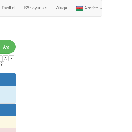
Daxil ol
Söz oyunları
Əlaqə
Azerice
Ara..
ú
Á
É
Ÿ