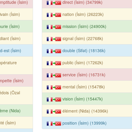
mptitude (İsim)
direct (İsim) (34799k)
ivain (İsim)
nation (İsim) (26223k)
urie (İsim)
mission (İsim) (24900k)
diant (İsim)
signal (İsim) (22768k)
d-est (İsim)
double (Sifət) (18136k)
mpérature
public (İsim) (17262k)
service (İsim) (16731k)
mpette (İsim)
mental (İsim) (15478k)
dois (Özəl
vision (İsim) (15447k)
ième (Nida)
élément (Nida) (14396k)
té (İsim)
position (İsim) (13999k)