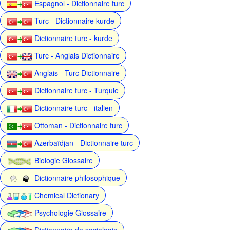
Espagnol - Dictionnaire turc
Turc - Dictionnaire kurde
Dictionnaire turc - kurde
Turc - Anglais Dictionnaire
Anglais - Turc Dictionnaire
Dictionnaire turc - Turquie
Dictionnaire turc - italien
Ottoman - Dictionnaire turc
Azerbaïdjan - Dictionnaire turc
Biologie Glossaire
Dictionnaire philosophique
Chemical Dictionary
Psychologie Glossaire
Dictionnaire de sociologie