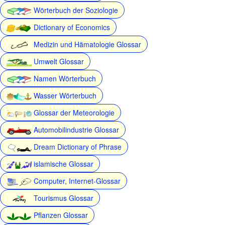
Wörterbuch der Soziologie
Dictionary of Economics
Medizin und Hämatologie Glossar
Umwelt Glossar
Namen Wörterbuch
Wasser Wörterbuch
Glossar der Meteorologie
Automobilindustrie Glossar
Dream Dictionary of Phrase
islamische Glossar
Computer, Internet-Glossar
Tourismus Glossar
Pflanzen Glossar