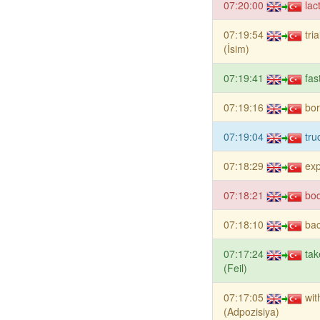
07:20:00
lac
07:19:54
tri
(İsim)
07:19:41
fas
07:19:16
bor
07:19:04
tru
07:18:29
exp
07:18:21
bod
07:18:10
bac
07:17:24
tak
(Feil)
07:17:05
wit
(Adpozisiya)