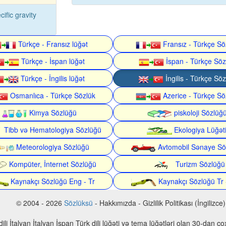
cific gravity
Türkçe - Fransız lüğət
Fransız - Türkçe Sö
Türkçe - İspan lüğət
İspan - Türkçe Söz
Türkçe - İngilis lüğət
İngilis - Türkçe Söz
Osmanlıca - Türkçe Sözlük
Azerice - Türkçe Sö
Kimya Sözlüğü
piskoloji Sözlüğ
Tibb və Hematologiya Sözlüğü
Ekologiya Lüğət
Meteorologiya Sözlüğü
Avtomobil Sənaye Sö
Kompüter, İnternet Sözlüğü
Turizm Sözlüğü
Kaynakçı Sözlüğü Eng - Tr
Kaynakçı Sözlüğü Tr 
© 2004 - 2026
Sözlüksü
- Hakkımızda - Gizlilik Politikası (İngilizce)
n dili İtalyan İtalyan İspan Türk dili lüğəti və tema lüğətləri olan 30-dan 