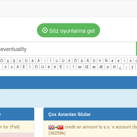
Söz oyunlarına get
Ö
ş
Ş
ü
Ü
â
Â
î
Î
û
Û
ô
Ô
ä
Ä
ß
ñ
Ñ
á
é
í
ó
ì
ò
ù
À
È
Ì
Ò
Ù
ê
ë
Ë
ï
Ï
œ
Œ
æ
Æ
ə
Ə
¿
¡
ÿ
:
r
Çox Axtarılan Sözlər
 in for (Feil)
credit an amount to s.o.´s account (İ
(36258k)