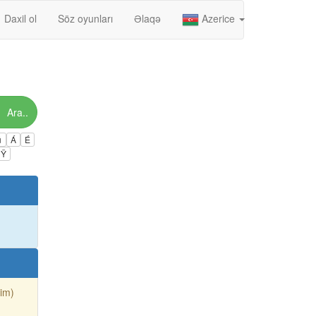
Daxil ol
Söz oyunları
Əlaqə
Azerice
Ara..
ú
Á
É
Ÿ
sim)