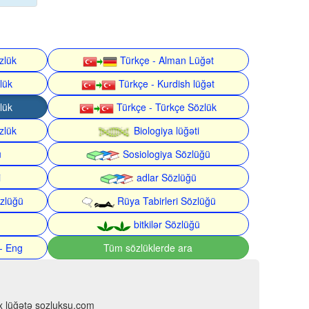
zlük
Türkçe - Alman Lüğət
lük
Türkçe - Kurdish lüğət
lük
Türkçe - Türkçe Sözlük
zlük
Biologiya lüğəti
ü
Sosiologiya Sözlüğü
i
adlar Sözlüğü
zlüğü
Rüya Tabirleri Sözlüğü
bitkilər Sözlüğü
- Eng
Tüm sözlüklerde ara
çox lüğətə sozluksu.com