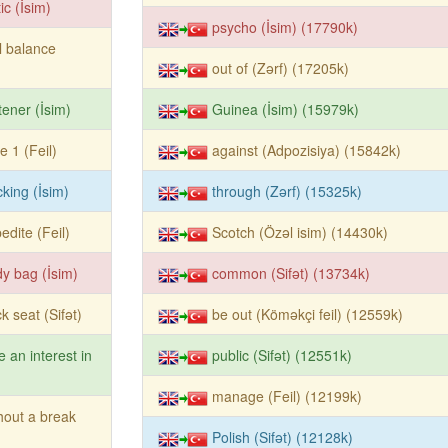
tic (İsim)
psycho (İsim) (17790k)
al balance
out of (Zərf) (17205k)
tener (İsim)
Guinea (İsim) (15979k)
e 1 (Feil)
against (Adpozisiya) (15842k)
cking (İsim)
through (Zərf) (15325k)
edite (Feil)
Scotch (Özəl isim) (14430k)
y bag (İsim)
common (Sifət) (13734k)
k seat (Sifət)
be out (Köməkçi feil) (12559k)
e an interest in
public (Sifət) (12551k)
manage (Feil) (12199k)
hout a break
Polish (Sifət) (12128k)