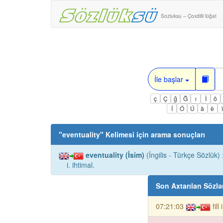
Sozluksu – Çoxdilli lüğət
İle başlar
ç
Ç
ğ
Ğ
ı
İ
ö
Í
Ó
Ú
à
è
"
eventuality
" Kelimesi için arama sonuçları
eventuality (İsim)
(İngilis - Türkçe Sözlük) 
i. ihtimal.
Son Axtarılan Sözlə
07:21:03
fill