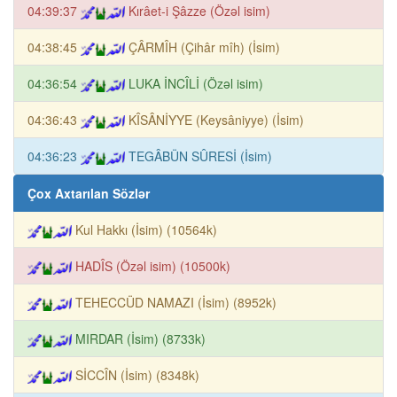
04:39:37
Kırâet-i Şâzze (Özəl isim)
04:38:45
ÇÂRMÎH (Çihâr mîh) (İsim)
04:36:54
LUKA İNCÎLİ (Özəl isim)
04:36:43
KÎSÂNİYYE (Keysâniyye) (İsim)
04:36:23
TEGÂBÜN SÛRESİ (İsim)
Çox Axtarılan Sözlər
Kul Hakkı (İsim) (10564k)
HADÎS (Özəl isim) (10500k)
TEHECCÜD NAMAZI (İsim) (8952k)
MIRDAR (İsim) (8733k)
SİCCÎN (İsim) (8348k)