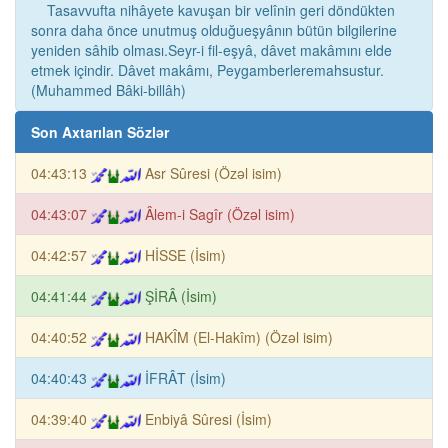
Tasavvufta nihâyete kavuşan bir velînin geri döndükten
sonra daha önce unutmuş olduğueşyânın bütün bilgilerine
yeniden sâhib olması.Seyr-i fil-eşyâ, dâvet makâmını elde
etmek içindir. Dâvet makâmı, Peygamberleremahsustur.
(Muhammed Bâki-billâh)
Son Axtarılan Sözlər
04:43:13
Asr Sûresi (Özəl isim)
04:43:07
Âlem-i Sagîr (Özəl isim)
04:42:57
HİSSE (İsim)
04:41:44
ŞİRÂ (İsim)
04:40:52
HAKÎM (El-Hakîm) (Özəl isim)
04:40:43
İFRÂT (İsim)
04:39:40
Enbiyâ Sûresi (İsim)