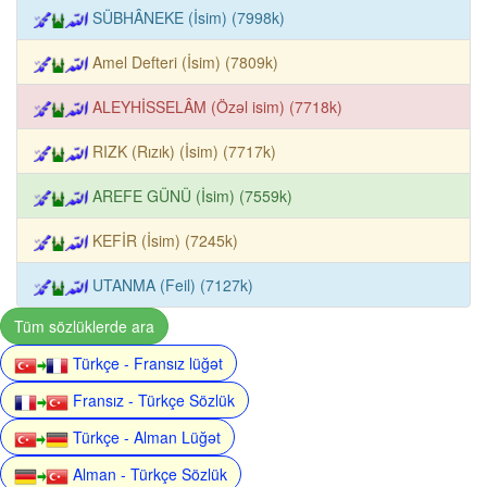
SÜBHÂNEKE (İsim) (7998k)
Amel Defteri (İsim) (7809k)
ALEYHİSSELÂM (Özəl isim) (7718k)
RIZK (Rızık) (İsim) (7717k)
AREFE GÜNÜ (İsim) (7559k)
KEFİR (İsim) (7245k)
UTANMA (Feil) (7127k)
Tüm sözlüklerde ara
Türkçe - Fransız lüğət
Fransız - Türkçe Sözlük
Türkçe - Alman Lüğət
Alman - Türkçe Sözlük