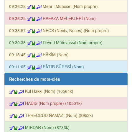
09:36:28
Mehr-i Muaccel (Nom propre)
09:36:25
HAFAZA MELEKLERİ (Nom)
09:33:57
NECS (Necis, Neces) (Nom propre)
09:30:38
Deyn-i Mütevassıt (Nom propre)
09:18:45
HÂKİM (Nom)
09:11:05
FÂTIR SÛRESİ (Nom)
Recherches de mots-clés
Kul Hakkı (Nom) (10564k)
HADÎS (Nom propre) (10501k)
TEHECCÜD NAMAZI (Nom) (8952k)
MIRDAR (Nom) (8733k)