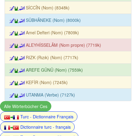
SİCCÎN (Nom) (8348k)
SÜBHÂNEKE (Nom) (8000k)
Amel Defteri (Nom) (7809k)
ALEYHİSSELÂM (Nom propre) (7719k)
RIZK (Rızık) (Nom) (7717k)
AREFE GÜNÜ (Nom) (7559k)
KEFİR (Nom) (7245k)
UTANMA (Verbe) (7127k)
Alle Wörterbücher Ces
Turc - Dictionnaire Français
Dictionnaire turc - français