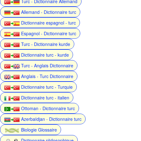
Turc - Dictionnaire Allemand
Allemand - Dictionnaire turc
Dictionnaire espagnol - turc
Espagnol - Dictionnaire turc
Turc - Dictionnaire kurde
Dictionnaire turc - kurde
Turc - Anglais Dictionnaire
Anglais - Turc Dictionnaire
Dictionnaire turc - Turquie
Dictionnaire turc - italien
Ottoman - Dictionnaire turc
Azerbaïdjan - Dictionnaire turc
Biologie Glossaire
Dictionnaire philosophique