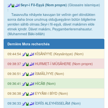
Seyr-i Fil-Eşyâ (Nom propre)
(Glossaire islamique)
:
Tasavvufta nihâyete kavuşan bir velînin geri döndükten
sonra daha önce unutmuş olduğueşyânın bütün bilgilerine
yeniden sâhib olması.Seyr-i fil-eşyâ, dâvet makâmını elde
etmek içindir. Dâvet makâmı, Peygamberleremahsustur.
(Muhammed Bâki-billâh)
Dernière Mots recherchés
09:44:54
KÎSÂNİYYE (Keysâniyye) (Nom)
09:38:37
HURMET-İ MÜSÂHERE (Nom propre)
09:36:51
İSMÂİLİYYE (Nom)
09:36:41
HİCÂB (Nom)
09:36:38
EYYÂM-I BİYD (Nom)
09:36:33
İDRÎS ALEYHİSSELÂM (Nom)