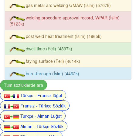
gas metal-arc welding GMAW (İsim) (5707k)
welding procedure approval record, WPAR (İsim)
(5123k)
post weld heat treatment (İsim) (4965k)
dwell time (Feil) (4897k)
faying surface (Feil) (4614k)
burn-through (İsim) (4462k)
Tüm sözlüklerde ara
Türkçe - Fransız lüğət
Fransız - Türkçe Sözlük
Türkçe - Alman Lüğət
Alman - Türkçe Sözlük