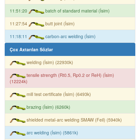
11:51:20
batch of standard material (İsim)
11:27:54
butt joint (İsim)
11:18:11
carbon-arc welding (İsim)
Çox Axtarılan Sözlər
welding (İsim) (22930k)
tensile strength (Rt0.5, Rp0.2 or ReH) (İsim)
(12224k)
mill test certificate (İsim) (6493k)
brazing (İsim) (6260k)
shielded metal-arc welding SMAW (Feil) (5940k)
arc welding (İsim) (5861k)