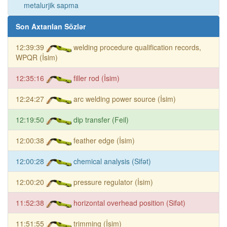
metalurjik sapma
Son Axtarılan Sözlər
12:39:39
welding procedure qualification records,
WPQR (İsim)
12:35:16
filler rod (İsim)
12:24:27
arc welding power source (İsim)
12:19:50
dip transfer (Feil)
12:00:38
feather edge (İsim)
12:00:28
chemical analysis (Sifət)
12:00:20
pressure regulator (İsim)
11:52:38
horizontal overhead position (Sifət)
11:51:55
trimming (İsim)