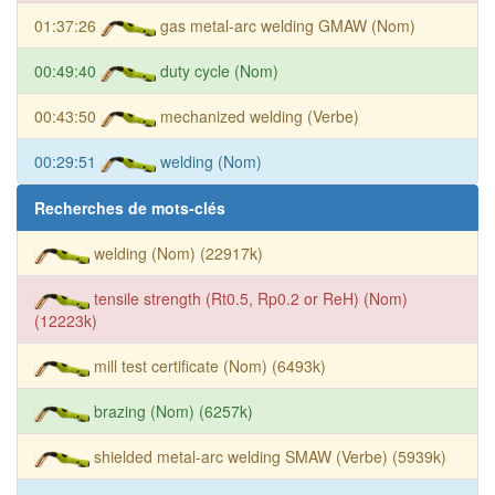
01:37:26
gas metal-arc welding GMAW (Nom)
00:49:40
duty cycle (Nom)
00:43:50
mechanized welding (Verbe)
00:29:51
welding (Nom)
Recherches de mots-clés
welding (Nom) (22917k)
tensile strength (Rt0.5, Rp0.2 or ReH) (Nom)
(12223k)
mill test certificate (Nom) (6493k)
brazing (Nom) (6257k)
shielded metal-arc welding SMAW (Verbe) (5939k)