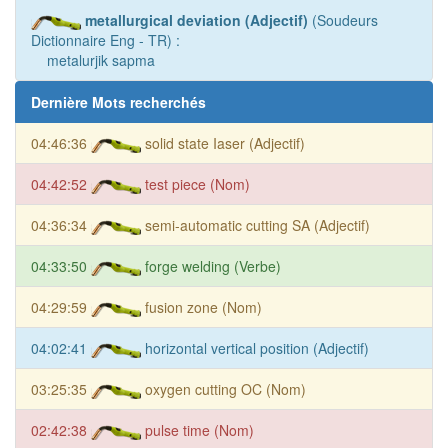
metallurgical deviation (Adjectif)
(Soudeurs
Dictionnaire Eng - TR) :
metalurjik sapma
Dernière Mots recherchés
04:46:36
solid state Iaser (Adjectif)
04:42:52
test piece (Nom)
04:36:34
semi-automatic cutting SA (Adjectif)
04:33:50
forge welding (Verbe)
04:29:59
fusion zone (Nom)
04:02:41
horizontal vertical position (Adjectif)
03:25:35
oxygen cutting OC (Nom)
02:42:38
pulse time (Nom)