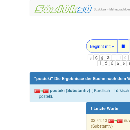
Sozluksu – Mehrsprachige
Beginnt mit
ç
Ç
ğ
Ğ
ı
İ
ö
Í
Ó
Ú
à
è
"
posteki
" Die Ergebnisse der Suche nach dem W
posteki (Substantiv)
( Kurdisch - Türkisc
pösteki.
! Letzte Worte
02:41:40
nû
(Substantiv)