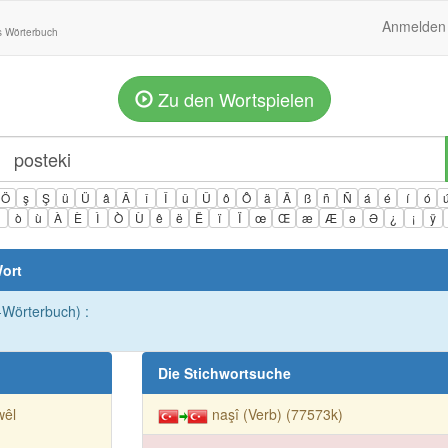
Anmelden
s Wörterbuch
Zu den Wortspielen
Ö
ş
Ş
ü
Ü
â
Â
î
Î
û
Û
ô
Ô
ä
Ä
ß
ñ
Ñ
á
é
í
ó
ì
ò
ù
À
È
Ì
Ò
Ù
ê
ë
Ë
ï
Ï
œ
Œ
æ
Æ
ə
Ə
¿
¡
ÿ
ort
h-Wörterbuch) :
Die Stichwortsuche
wêl
naşî (Verb) (77573k)