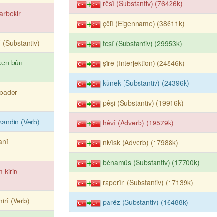
rêsî (Substantiv) (76426k)
arbekir
çêlî (Eigenname) (38611k)
î (Substantiv)
teşî (Substantiv) (29953k)
xen bûn
şîre (Interjektion) (24846k)
kûnek (Substantiv) (24396k)
rbader
pêşi (Substantiv) (19916k)
andin (Verb)
hêvî (Adverb) (19579k)
anî
nivîsk (Adverb) (17988k)
bênamûs (Substantiv) (17700k)
 kirin
raperîn (Substantiv) (17139k)
irî (Verb)
parêz (Substantiv) (16488k)