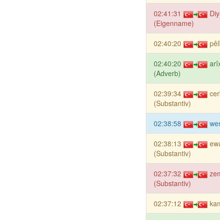
02:41:31
Diy
(Eigenname)
02:40:20
pêl
02:40:20
arî
(Adverb)
02:39:34
ce
(Substantiv)
02:38:58
wes
02:38:13
ew
(Substantiv)
02:37:32
zem
(Substantiv)
02:37:12
kam