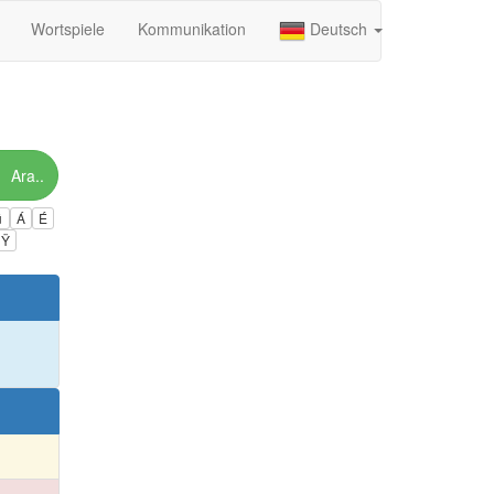
Wortspiele
Kommunikation
Deutsch
Ara..
ú
Á
É
Ÿ