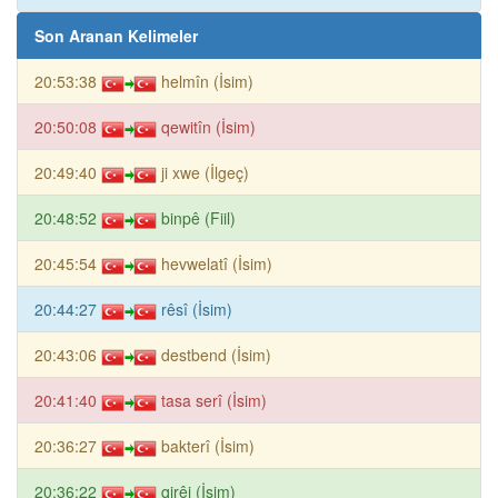
Son Aranan Kelimeler
20:53:38
helmîn (İsim)
20:50:08
qewitîn (İsim)
20:49:40
ji xwe (İlgeç)
20:48:52
binpê (Fiil)
20:45:54
hevwelatî (İsim)
20:44:27
rêsî (İsim)
20:43:06
destbend (İsim)
20:41:40
tasa serî (İsim)
20:36:27
bakterî (İsim)
20:36:22
qirêj (İsim)