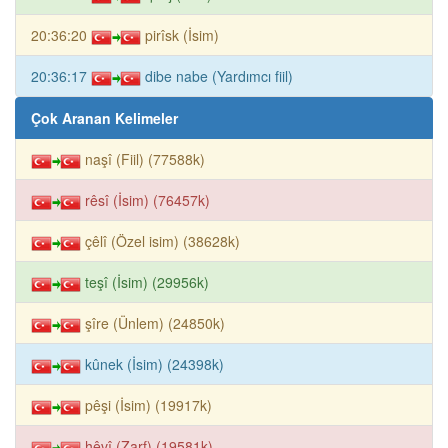
20:36:20
pirîsk (İsim)
20:36:17
dibe nabe (Yardımcı fiil)
Çok Aranan Kelimeler
naşî (Fiil) (77588k)
rêsî (İsim) (76457k)
çêlî (Özel isim) (38628k)
teşî (İsim) (29956k)
şîre (Ünlem) (24850k)
kûnek (İsim) (24398k)
pêşi (İsim) (19917k)
hêvî (Zarf) (19581k)