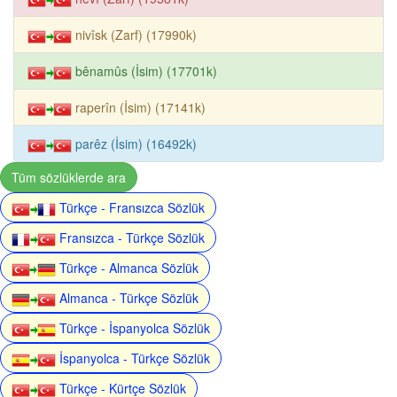
nivîsk (Zarf) (17990k)
bênamûs (İsim) (17701k)
raperîn (İsim) (17141k)
parêz (İsim) (16492k)
Tüm sözlüklerde ara
Türkçe - Fransızca Sözlük
Fransızca - Türkçe Sözlük
Türkçe - Almanca Sözlük
Almanca - Türkçe Sözlük
Türkçe - İspanyolca Sözlük
İspanyolca - Türkçe Sözlük
Türkçe - Kürtçe Sözlük