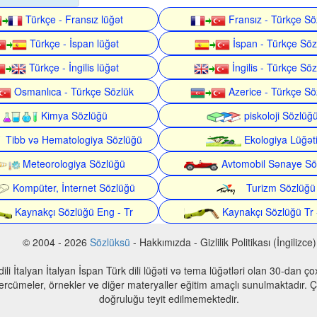
Türkçe - Fransız lüğət
Fransız - Türkçe Sö
Türkçe - İspan lüğət
İspan - Türkçe Söz
Türkçe - İngilis lüğət
İngilis - Türkçe Söz
Osmanlıca - Türkçe Sözlük
Azerice - Türkçe Sö
Kimya Sözlüğü
piskoloji Sözlüğ
Tibb və Hematologiya Sözlüğü
Ekologiya Lüğət
Meteorologiya Sözlüğü
Avtomobil Sənaye Sö
Kompüter, İnternet Sözlüğü
Turizm Sözlüğü
Kaynakçı Sözlüğü Eng - Tr
Kaynakçı Sözlüğü Tr 
© 2004 - 2026
Sözlüksü
- Hakkımızda - Gizlilik Politikası (İngilizce)
n dili İtalyan İtalyan İspan Türk dili lüğəti və tema lüğətləri olan 30-dan 
 tercümeler, örnekler ve diğer materyaller eğitim amaçlı sunulmaktadır. Çe
doğruluğu teyit edilmemektedir.