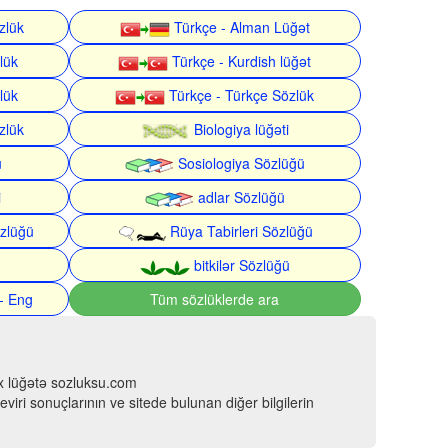
zlük
Türkçe - Alman Lüğət
lük
Türkçe - Kurdish lüğət
lük
Türkçe - Türkçe Sözlük
zlük
Biologiya lüğəti
ü
Sosiologiya Sözlüğü
i
adlar Sözlüğü
zlüğü
Rüya Tabirleri Sözlüğü
bitkilər Sözlüğü
- Eng
Tüm sözlüklerde ara
çox lüğətə sozluksu.com
viri sonuçlarının ve sitede bulunan diğer bilgilerin