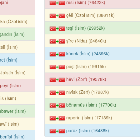
êjahî
rêsî (İsim) (76422k)
çêlî (Özəl isim) (38611k)
îka (Özəl isim)
teşî (İsim) (29952k)
işandin (İsim)
şîre (Nida) (24846k)
elî (İsim)
kûnek (İsim) (24396k)
et (İsim)
pêşi (İsim) (19915k)
t xistin (İsim)
hêvî (Zərf) (19578k)
peyî (İsim)
nivîsk (Zərf) (17987k)
îs (İsim)
bênamûs (İsim) (17700k)
bawer (İsim)
raperîn (İsim) (17139k)
awî (İsim)
parêz (İsim) (16488k)
benîşt (İsim)