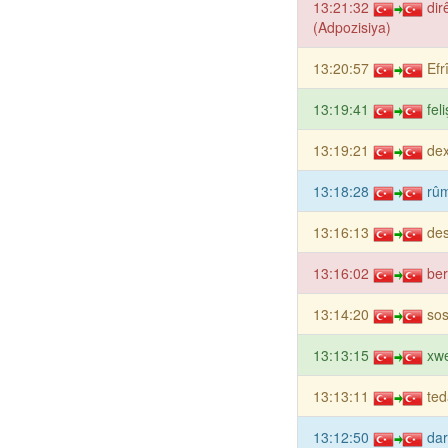
13:21:32
dir
(Adpozisiya)
13:20:57
Efr
13:19:41
fel
13:19:21
dex
13:18:28
rûm
13:16:13
des
13:16:02
ber
13:14:20
sos
13:13:15
xwe
13:13:11
ted
13:12:50
dar