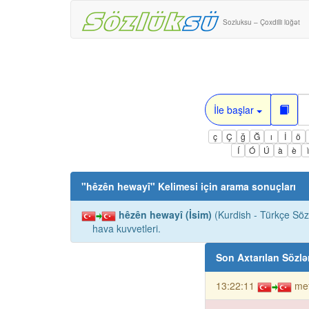
Sozluksu – Çoxdilli lüğət
İle başlar
ç
Ç
ğ
Ğ
ı
İ
ö
Í
Ó
Ú
à
è
"
hêzên hewayî
" Kelimesi için arama sonuçları
hêzên hewayî (İsim)
(Kurdish - Türkçe Sözl
hava kuvvetleri.
Son Axtarılan Sözlə
13:22:11
met