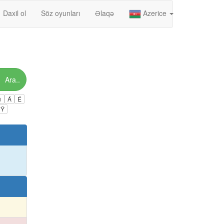
Daxil ol
Söz oyunları
Əlaqə
Azerice
Ara..
ú
Á
É
Ÿ