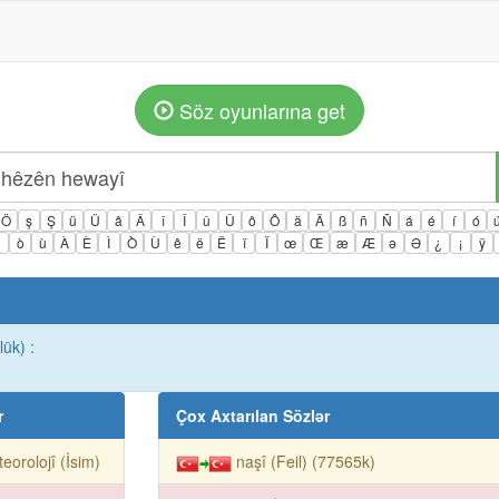
Söz oyunlarına get
Ö
ş
Ş
ü
Ü
â
Â
î
Î
û
Û
ô
Ô
ä
Ä
ß
ñ
Ñ
á
é
í
ó
ì
ò
ù
À
È
Ì
Ò
Ù
ê
ë
Ë
ï
Ï
œ
Œ
æ
Æ
ə
Ə
¿
¡
ÿ
ük) :
r
Çox Axtarılan Sözlər
eorolojî (İsim)
naşî (Feil) (77565k)