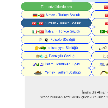
Tüm sözlüklerde ara
Alman - Türkçe Sözlük
Kurdish - Türkçe Sözlük
İtalyan - Türkçe Sözlük
Fəlsəfə Sözlüğü
İqtisadiyyat Sözlüğü
Dənizçilik Sözlüğü
İslami Terminlər Lüğəti
Yemek Tarifleri Sözlüğü
İngilis dili Alma
Sitede bulunan sözlüklerin içindeki çeviriler,