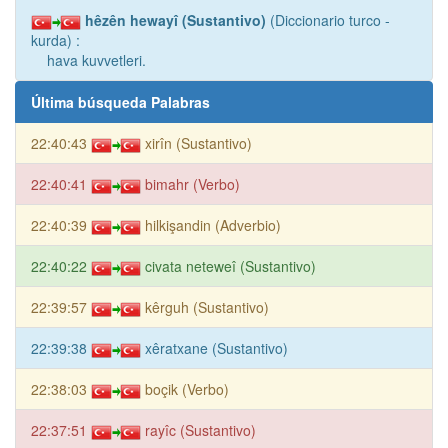
hêzên hewayî (Sustantivo)
(Diccionario turco -
kurda) :
hava kuvvetleri.
Última búsqueda Palabras
22:40:43
xirîn (Sustantivo)
22:40:41
bimahr (Verbo)
22:40:39
hilkişandin (Adverbio)
22:40:22
civata neteweî (Sustantivo)
22:39:57
kêrguh (Sustantivo)
22:39:38
xêratxane (Sustantivo)
22:38:03
boçik (Verbo)
22:37:51
rayîc (Sustantivo)