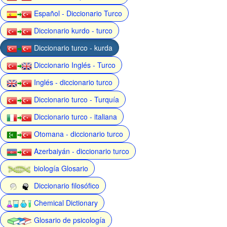
Español - Diccionario Turco
Diccionario kurdo - turco
Diccionario turco - kurda
Diccionario Inglés - Turco
Inglés - diccionario turco
Diccionario turco - Turquía
Diccionario turco - italiana
Otomana - diccionario turco
Azerbaiyán - diccionario turco
biología Glosario
Diccionario filosófico
Chemical Dictionary
Glosario de psicología