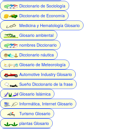
Diccionario de Sociología
Diccionario de Economía
Medicina y Hematología Glosario
Glosario ambiental
nombres Diccionario
Diccionario náutica
Glosario de Meteorología
Automotive Industry Glosario
Sueño Diccionario de la frase
Glosario Islámica
Informática, Internet Glosario
Turismo Glosario
plantas Glosario