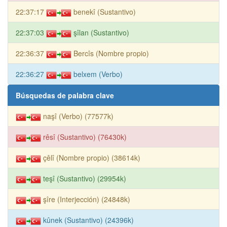
22:37:17
benekî (Sustantivo)
22:37:03
şîlan (Sustantivo)
22:36:37
Bercîs (Nombre propio)
22:36:27
belxem (Verbo)
Búsquedas de palabra clave
naşî (Verbo) (77577k)
rêsî (Sustantivo) (76430k)
çêlî (Nombre propio) (38614k)
teşî (Sustantivo) (29954k)
şîre (Interjección) (24848k)
kûnek (Sustantivo) (24396k)