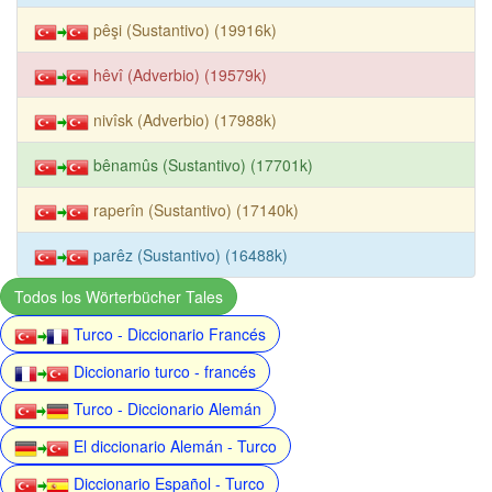
pêşi (Sustantivo) (19916k)
hêvî (Adverbio) (19579k)
nivîsk (Adverbio) (17988k)
bênamûs (Sustantivo) (17701k)
raperîn (Sustantivo) (17140k)
parêz (Sustantivo) (16488k)
Todos los Wörterbücher Tales
Turco - Diccionario Francés
Diccionario turco - francés
Turco - Diccionario Alemán
El diccionario Alemán - Turco
Diccionario Español - Turco