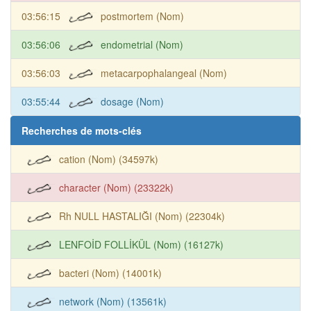
03:56:15
postmortem (Nom)
03:56:06
endometrial (Nom)
03:56:03
metacarpophalangeal (Nom)
03:55:44
dosage (Nom)
Recherches de mots-clés
cation (Nom) (34597k)
character (Nom) (23322k)
Rh NULL HASTALIĞI (Nom) (22304k)
LENFOİD FOLLİKÜL (Nom) (16127k)
bacteri (Nom) (14001k)
network (Nom) (13561k)