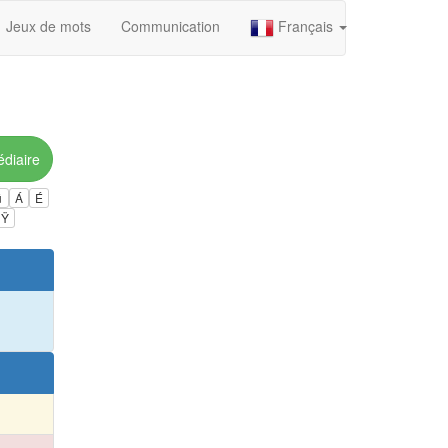
Jeux de mots
Communication
Français
édiaire
ú
Á
É
Ÿ