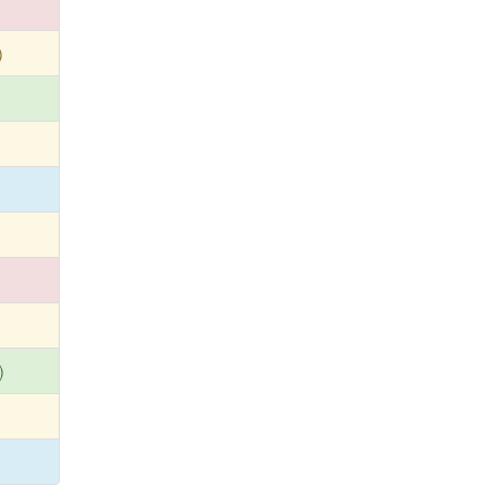
)
)
)