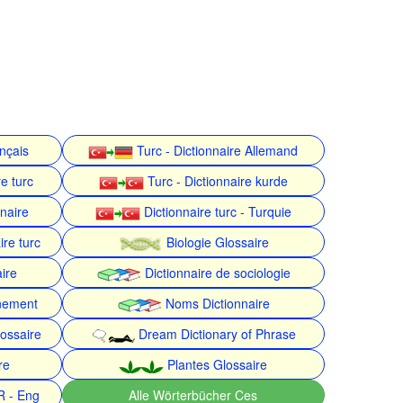
ançais
Turc - Dictionnaire Allemand
e turc
Turc - Dictionnaire kurde
nnaire
Dictionnaire turc - Turquie
ire turc
Biologie Glossaire
ire
Dictionnaire de sociologie
nnement
Noms Dictionnaire
ossaire
Dream Dictionary of Phrase
re
Plantes Glossaire
R - Eng
Alle Wörterbücher Ces