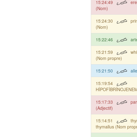
15:24:49
ere
(Nom)
15:24:30
pri
(Nom)
15:22:46
art
15:21:59
whi
(Nom propre)
15:21:50
all
15:19:54
HİPOFİBRİNOJENEM
15:17:33
pa
(Adjectif)
15:14:51
thy
thymallus (Nom prop