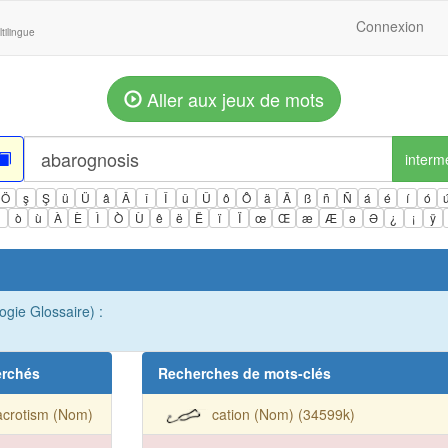
Connexion
tilingue
Aller aux jeux de mots
interm
Ö
ş
Ş
ü
Ü
â
Â
î
Î
û
Û
ô
Ô
ä
Ä
ß
ñ
Ñ
á
é
í
ó
ì
ò
ù
À
È
Ì
Ò
Ù
ê
ë
Ë
ï
Ï
œ
Œ
æ
Æ
ə
Ə
¿
¡
ÿ
gie Glossaire) :
erchés
Recherches de mots-clés
acrotism (Nom)
cation (Nom) (34599k)