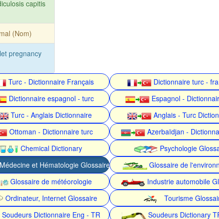
iculosis capitis
omal (Nom)
plet pregnancy
Turc - Dictionnaire Français
Dictionnaire turc - fr
Dictionnaire espagnol - turc
Espagnol - Dictionnair
Turc - Anglais Dictionnaire
Anglais - Turc Dictio
Ottoman - Dictionnaire turc
Azerbaïdjan - Dictionna
Chemical Dictionary
Psychologie Glossa
Médecine et Hématologie Glossaire
Glossaire de l'enviro
Glossaire de météorologie
Industrie automobile Gl
Ordinateur, Internet Glossaire
Tourisme Glossai
Soudeurs Dictionnaire Eng - TR
Soudeurs Dictionary T