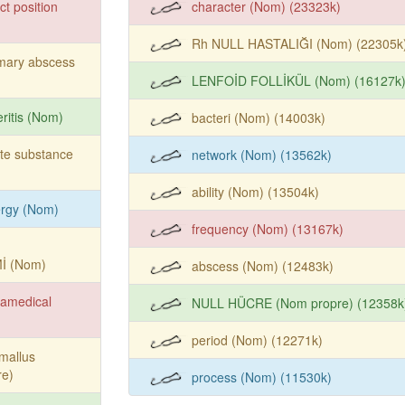
ct position
character (Nom) (23323k)
Rh NULL HASTALIĞI (Nom) (22305k
mary abscess
LENFOİD FOLLİKÜL (Nom) (16127k
eritis (Nom)
bacteri (Nom) (14003k)
te substance
network (Nom) (13562k)
ability (Nom) (13504k)
ergy (Nom)
frequency (Nom) (13167k)
İ (Nom)
abscess (Nom) (12483k)
ramedical
NULL HÜCRE (Nom propre) (12358k
period (Nom) (12271k)
mallus
re)
process (Nom) (11530k)