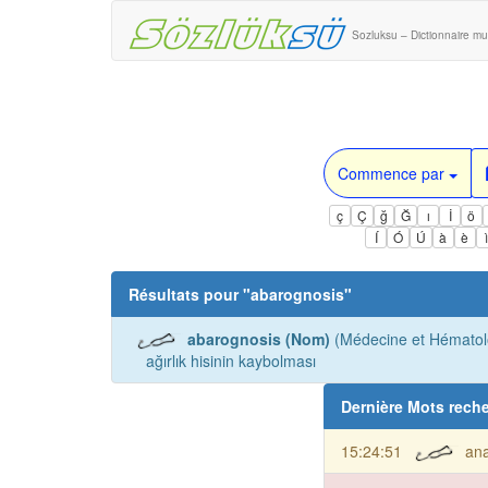
Sozluksu – Dictionnaire mul
Commence par
ç
Ç
ğ
Ğ
ı
İ
ö
Í
Ó
Ú
à
è
Résultats pour "
abarognosis
"
abarognosis (Nom)
(Médecine et Hématolo
ağırlık hisinin kaybolması
Dernière Mots rech
15:24:51
an