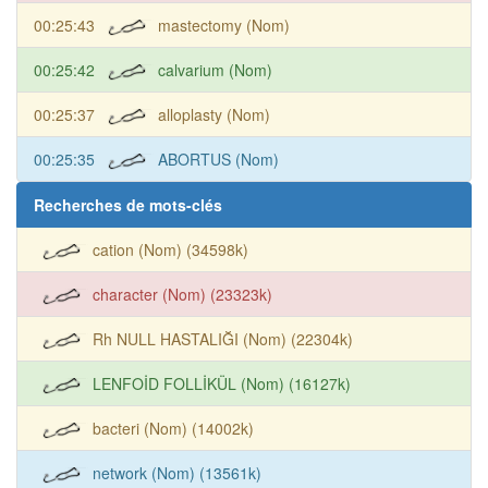
00:25:43
mastectomy (Nom)
00:25:42
calvarium (Nom)
00:25:37
alloplasty (Nom)
00:25:35
ABORTUS (Nom)
Recherches de mots-clés
cation (Nom) (34598k)
character (Nom) (23323k)
Rh NULL HASTALIĞI (Nom) (22304k)
LENFOİD FOLLİKÜL (Nom) (16127k)
bacteri (Nom) (14002k)
network (Nom) (13561k)