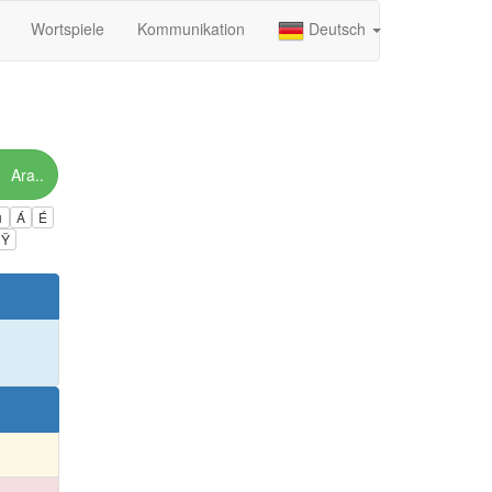
Wortspiele
Kommunikation
Deutsch
Ara..
ú
Á
É
Ÿ