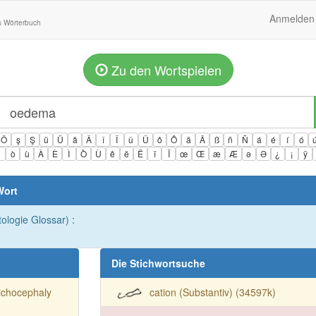
Anmelden
s Wörterbuch
Zu den Wortspielen
Ö
ş
Ş
ü
Ü
â
Â
î
Î
û
Û
ô
Ô
ä
Ä
ß
ñ
Ñ
á
é
í
ó
ì
ò
ù
À
È
Ì
Ò
Ù
ê
ë
Ë
ï
Ï
œ
Œ
æ
Æ
ə
Ə
¿
¡
ÿ
Wort
ologie Glossar) :
Die Stichwortsuche
ichocephaly
cation (Substantiv) (34597k)