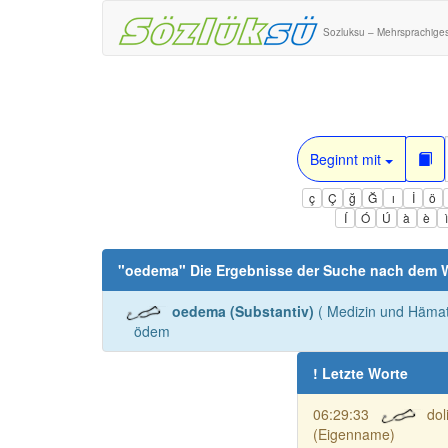
Sozluksu – Mehrsprachige
Beginnt mit
ç
Ç
ğ
Ğ
ı
İ
ö
Í
Ó
Ú
à
è
"
oedema
" Die Ergebnisse der Suche nach dem 
oedema (Substantiv)
( Medizin und Hämat
ödem
! Letzte Worte
06:29:33
dol
(Eigenname)