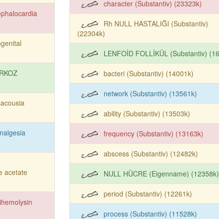
character (Substantiv) (23323k)
phalocardia
Rh NULL HASTALIĞI (Substantiv)
(22304k)
genital
LENFOİD FOLLİKÜL (Substantiv) (1
RKOZ
bacteri (Substantiv) (14001k)
network (Substantiv) (13561k)
sacousia
ability (Substantiv) (13503k)
nalgesia
frequency (Substantiv) (13163k)
abscess (Substantiv) (12482k)
 acetate
NULL HÜCRE (Eigenname) (12358k)
period (Substantiv) (12261k)
ihemolysin
process (Substantiv) (11528k)