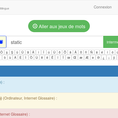
Connexion
tilingue
Aller aux jeux de mots
interm
Ö
ş
Ş
ü
Ü
â
Â
î
Î
û
Û
ô
Ô
ä
Ä
ß
ñ
Ñ
á
é
í
ó
ì
ò
ù
À
È
Ì
Ò
Ù
ê
ë
Ë
ï
Ï
œ
Œ
æ
Æ
ə
Ə
¿
¡
ÿ
) :
m)
(Ordinateur, Internet Glossaire) :
ternet Glossaire) :