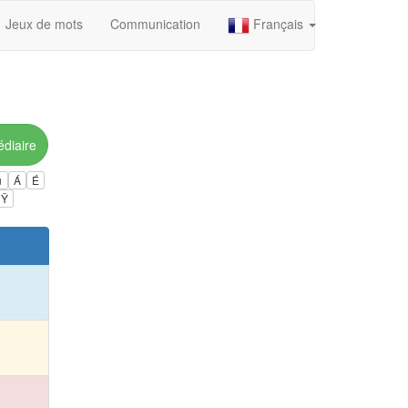
Jeux de mots
Communication
Français
édiaire
ú
Á
É
Ÿ