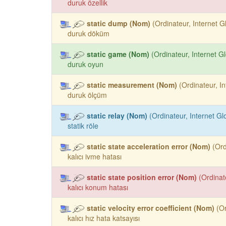
duruk özellik
static dump (Nom)
(Ordinateur, Internet Gl
duruk döküm
static game (Nom)
(Ordinateur, Internet Gl
duruk oyun
static measurement (Nom)
(Ordinateur, In
duruk ölçüm
static relay (Nom)
(Ordinateur, Internet Glo
statik röle
static state acceleration error (Nom)
(Ord
kalıcı ivme hatası
static state position error (Nom)
(Ordinat
kalıcı konum hatası
static velocity error coefficient (Nom)
(Or
kalıcı hız hata katsayısı