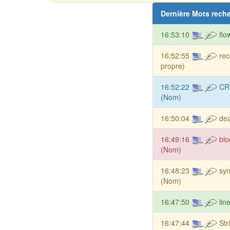
Dernière Mots rech
16:53:10
flo
16:52:55
rec
propre)
16:52:22
CRT
(Nom)
16:50:04
de
16:49:16
blo
(Nom)
16:48:23
sy
(Nom)
16:47:50
lin
16:47:44
Str