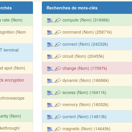
erchés
Recherches de mots-clés
w rate (Nom)
compute (Nom) (31696k)
ognition (Nom
command (Nom) (25871k)
connect (Nom) (24232k)
 terminal
circuit (Nom) (20455k)
ad spot (Nom)
change (Nom) (17097k)
ck encryption
dynamic (Nom) (16686k)
access (Nom) (16411k)
nchronoscope
memory (Nom) (16052k)
earity (Nom)
current (Nom) (14813k)
ikethrough/
magnetic (Nom) (14645k)