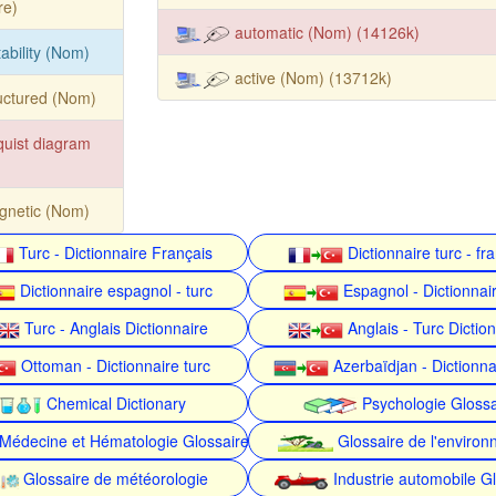
re)
automatic (Nom) (14126k)
tability (Nom)
active (Nom) (13712k)
uctured (Nom)
uist diagram
gnetic (Nom)
Turc - Dictionnaire Français
Dictionnaire turc - fr
Dictionnaire espagnol - turc
Espagnol - Dictionnair
Turc - Anglais Dictionnaire
Anglais - Turc Dictio
Ottoman - Dictionnaire turc
Azerbaïdjan - Dictionna
Chemical Dictionary
Psychologie Glossa
Médecine et Hématologie Glossaire
Glossaire de l'enviro
Glossaire de météorologie
Industrie automobile Gl