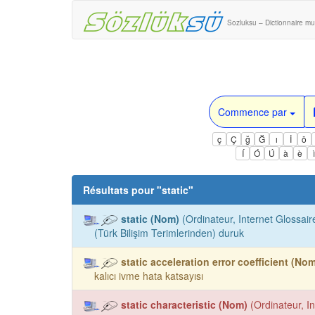
Sozluksu – Dictionnaire mul
Commence par
ç
Ç
ğ
Ğ
ı
İ
ö
Í
Ó
Ú
à
è
Résultats pour "
static
"
static (Nom)
(Ordinateur, Internet Glossaire
(Türk Bilişim Terimlerinden) duruk
static acceleration error coefficient (No
kalıcı ivme hata katsayısı
static characteristic (Nom)
(Ordinateur, In