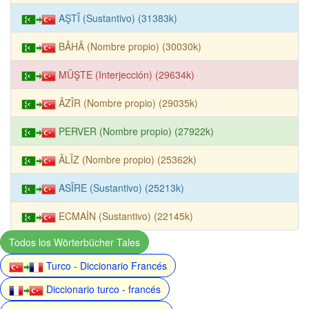
AŞTÎ (Sustantivo) (31383k)
BÂHÂ (Nombre propio) (30030k)
MÜŞTE (Interjección) (29634k)
ÂZÎR (Nombre propio) (29035k)
PERVER (Nombre propio) (27922k)
ÂLÎZ (Nombre propio) (25362k)
ASÎRE (Sustantivo) (25213k)
ECMAİN (Sustantivo) (22145k)
Todos los Wörterbücher Tales
Turco - Diccionario Francés
Diccionario turco - francés