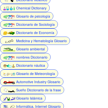
Chemical Dictionary
Glosario de psicología
Diccionario de Sociología
Diccionario de Economía
Medicina y Hematología Glosario
Glosario ambiental
nombres Diccionario
Diccionario náutica
Glosario de Meteorología
Automotive Industry Glosario
Sueño Diccionario de la frase
Glosario Islámica
Informática, Internet Glosario