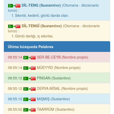
DİL-TENG (Sustantivo)
(Otomana - diccionario
turco) :
f. Sıkıntılı, kederli, gönlü darda olan.
DİL-TENGÎ (Sustantivo)
(Otomana - diccionario
turco) :
f. Gönlü darlığı, iç sıkıntısı.
Última búsqueda Palabras
08:55:14
SER-BE-CEYB (Nombre propio)
08:55:14
MÜEYYİD (Nombre propio)
08:55:12
PİNGAN (Sustantivo)
08:55:12
DERYA-MİSAL (Nombre propio)
08:55:10
MIŞMIŞ (Sustantivo)
08:55:02
TAARRÜM (Sustantivo)