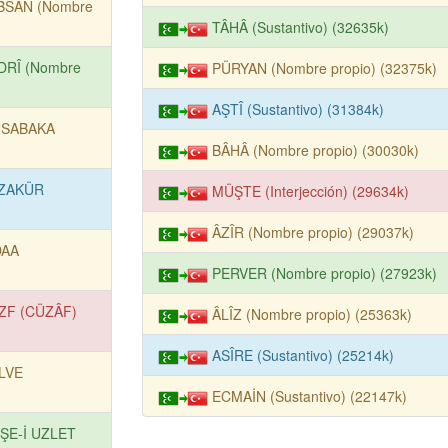
BSAN (Nombre
TÂHÂ (Sustantivo) (32635k)
DRÎ (Nombre
PÜRYAN (Nombre propio) (32375k)
AŞTÎ (Sustantivo) (31384k)
SABAKA
BÂHÂ (Nombre propio) (30030k)
ZAKÜR
MÜŞTE (Interjección) (29634k)
ÂZÎR (Nombre propio) (29037k)
DAA
PERVER (Nombre propio) (27923k)
ZF (CÜZÂF)
ÂLÎZ (Nombre propio) (25363k)
ASÎRE (Sustantivo) (25214k)
LVE
ECMAİN (Sustantivo) (22147k)
ŞE-İ UZLET