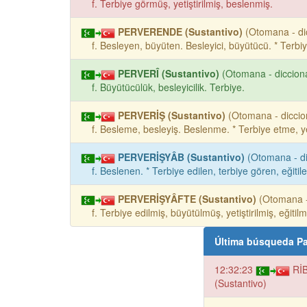
f. Terbiye görmüş, yetiştirilmiş, beslenmiş.
PERVERENDE (Sustantivo)
(Otomana - dic
f. Besleyen, büyüten. Besleyici, büyütücü. * Terbiye 
PERVERÎ (Sustantivo)
(Otomana - dicciona
f. Büyütücülük, besleyicilik. Terbiye.
PERVERİŞ (Sustantivo)
(Otomana - diccion
f. Besleme, besleyiş. Beslenme. * Terbiye etme, yeti
PERVERİŞYÂB (Sustantivo)
(Otomana - di
f. Beslenen. * Terbiye edilen, terbiye gören, eğitilen
PERVERİŞYÂFTE (Sustantivo)
(Otomana - 
f. Terbiye edilmiş, büyütülmüş, yetiştirilmiş, eğitilm
Última búsqueda Pa
12:32:23
Rİ
(Sustantivo)