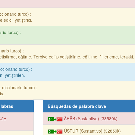
cionario turco) :
edici, yetiştirici.
rio turco) :
ario turco) :
ştirme, eğitme. Terbiye edilip yetiştirilme, eğitilme. * İlerleme, terakki.
ccionario turco) :
, yetiştirilen.
diccionario turco) :
iş.
labras
Búsquedas de palabra clave
BZE
ÂRÂB (Sustantivo) (33580k)
ÜSTUR (Sustantivo) (32859k)