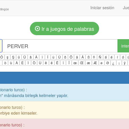
Iniciar sesión
Jue
ilingüe
Ir a juegos de palabras
inte
Ö
ş
Ş
ü
Ü
â
Â
î
Î
û
Û
ô
Ô
ä
Ä
ß
ñ
Ñ
á
é
í
ó
ì
ò
ù
À
È
Ì
Ò
Ù
ê
ë
Ë
ï
Ï
œ
Œ
æ
Æ
ə
Ə
¿
¡
ÿ
ionario turco) :
n" mânâsında birleşik kelimeler yapılır.
nario turco) :
terbiye eden kimseler.
nario turco) :