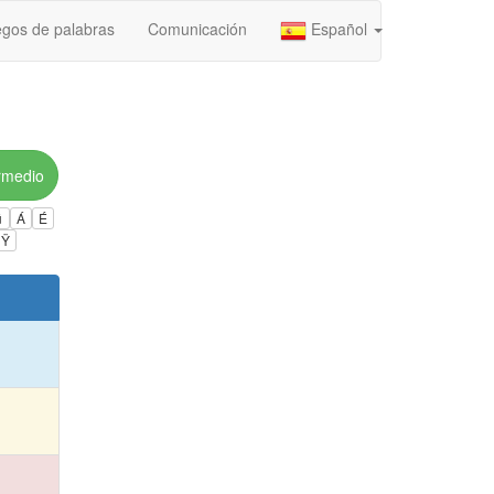
gos de palabras
Comunicación
Español
rmedio
ú
Á
É
Ÿ