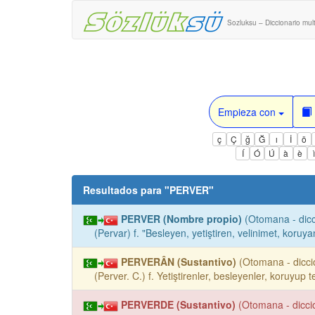
Sozluksu – Diccionario mult
Empieza con
ç
Ç
ğ
Ğ
ı
İ
ö
Í
Ó
Ú
à
è
Resultados para "
PERVER
"
PERVER (Nombre propio)
(Otomana - dicc
(Pervar) f. "Besleyen, yetiştiren, velinimet, koruya
PERVERÂN (Sustantivo)
(Otomana - diccio
(Perver. C.) f. Yetiştirenler, besleyenler, koruyup 
PERVERDE (Sustantivo)
(Otomana - diccio