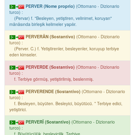
PERVER (Nome proprio)
(Ottomano - Dizionario
turco) :
(Pervar) f. "Besleyen, yetiştiren, velinimet, koruyan"
mânâsında birleşik kelimeler yapılır.
PERVERÂN (Sostantivo)
(Ottomano - Dizionario
turco) :
(Perver. C.) f. Yetiştirenler, besleyenler, koruyup terbiye
eden kimseler.
PERVERDE (Sostantivo)
(Ottomano - Dizionario
turco) :
f. Terbiye görmüş, yetiştirilmiş, beslenmiş.
PERVERENDE (Sostantivo)
(Ottomano - Dizionario
turco) :
f. Besleyen, büyüten. Besleyici, büyütücü. * Terbiye edici,
yetiştirici.
PERVERÎ (Sostantivo)
(Ottomano - Dizionario
turco) :
f. Büyütücülük, besleyicilik. Terbiye.