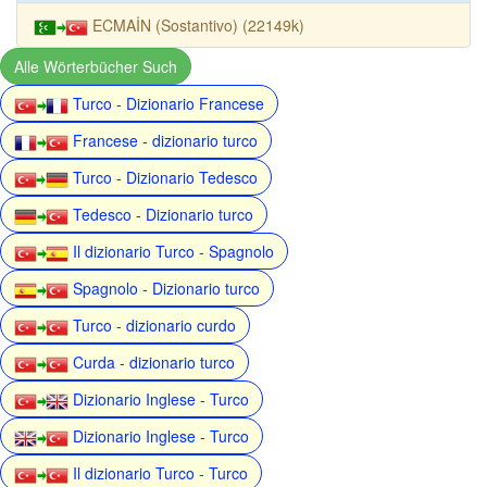
ECMAİN (Sostantivo) (22149k)
Alle Wörterbücher Such
Turco - Dizionario Francese
Francese - dizionario turco
Turco - Dizionario Tedesco
Tedesco - Dizionario turco
Il dizionario Turco - Spagnolo
Spagnolo - Dizionario turco
Turco - dizionario curdo
Curda - dizionario turco
Dizionario Inglese - Turco
Dizionario Inglese - Turco
Il dizionario Turco - Turco