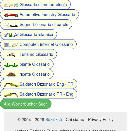
Glossario di meteorologia
Automotive Industry Glossario
Sogno Dizionario di parole
Glossario islamica
Computer, internet Glossario
Turismo Glossario
piante Glossario
ricette Glossario
Saldatori Dizionario Eng - TR
Saldatori Dizionario TR - Eng
Alle Wörterbücher Such
© 2004 - 2026
Sözlüksü
- Chi siamo - Privacy Policy
Inglese Tedesco Turco Italiano Spagnolo Azerbaigiano