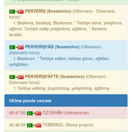
PERVERİŞ (Sostantivo)
(Ottomano - Dizionario
turco) :
f. Besleme, besleyiş. Beslenme. * Terbiye etme, yetiştirme,
eğitme. Terbiye edilip yetiştirilme, eğitilme. * İlerleme,
terakki.
PERVERİŞYÂB (Sostantivo)
(Ottomano -
Dizionario turco) :
f. Beslenen. * Terbiye edilen, terbiye gören, eğitilen,
yetiştirilen.
PERVERİŞYÂFTE (Sostantivo)
(Ottomano -
Dizionario turco) :
f. Terbiye edilmiş, büyütülmüş, yetiştirilmiş, eğitilmiş.
Ultima parole cercate
00:47:00
ÖZÜRHÂH (Interiezione)
00:46:59
TEBEKKÜL (Nome proprio)