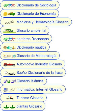
Diccionario de Sociología
Diccionario de Economía
Medicina y Hematología Glosario
Glosario ambiental
nombres Diccionario
Diccionario náutica
Glosario de Meteorología
Automotive Industry Glosario
Sueño Diccionario de la frase
Glosario Islámica
Informática, Internet Glosario
Turismo Glosario
plantas Glosario