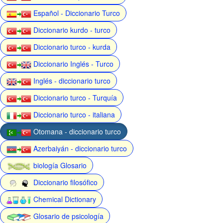
Español - Diccionario Turco
Diccionario kurdo - turco
Diccionario turco - kurda
Diccionario Inglés - Turco
Inglés - diccionario turco
Diccionario turco - Turquía
Diccionario turco - italiana
Otomana - diccionario turco
Azerbaiyán - diccionario turco
biología Glosario
Diccionario filosófico
Chemical Dictionary
Glosario de psicología