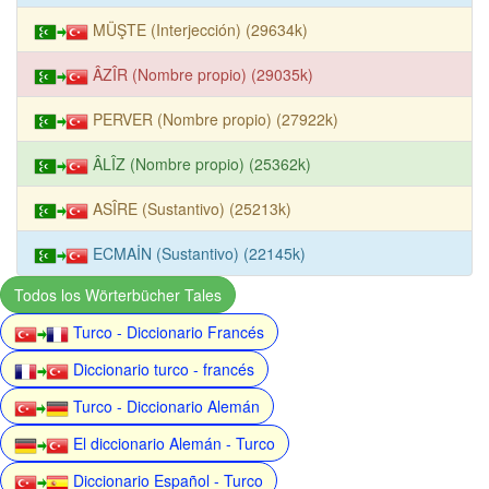
MÜŞTE (Interjección) (29634k)
ÂZÎR (Nombre propio) (29035k)
PERVER (Nombre propio) (27922k)
ÂLÎZ (Nombre propio) (25362k)
ASÎRE (Sustantivo) (25213k)
ECMAİN (Sustantivo) (22145k)
Todos los Wörterbücher Tales
Turco - Diccionario Francés
Diccionario turco - francés
Turco - Diccionario Alemán
El diccionario Alemán - Turco
Diccionario Español - Turco