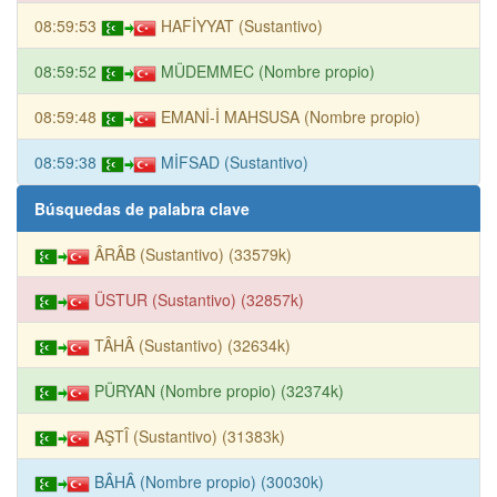
08:59:53
HAFİYYAT (Sustantivo)
08:59:52
MÜDEMMEC (Nombre propio)
08:59:48
EMANİ-İ MAHSUSA (Nombre propio)
08:59:38
MİFSAD (Sustantivo)
Búsquedas de palabra clave
ÂRÂB (Sustantivo) (33579k)
ÜSTUR (Sustantivo) (32857k)
TÂHÂ (Sustantivo) (32634k)
PÜRYAN (Nombre propio) (32374k)
AŞTÎ (Sustantivo) (31383k)
BÂHÂ (Nombre propio) (30030k)