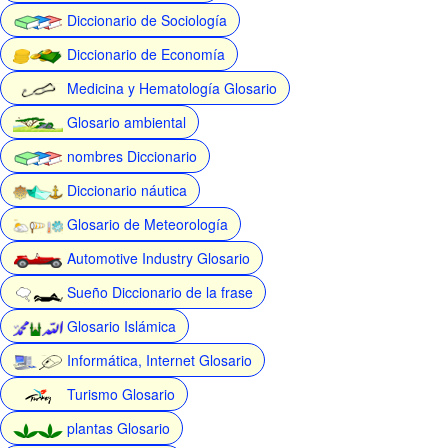
Diccionario de Sociología
Diccionario de Economía
Medicina y Hematología Glosario
Glosario ambiental
nombres Diccionario
Diccionario náutica
Glosario de Meteorología
Automotive Industry Glosario
Sueño Diccionario de la frase
Glosario Islámica
Informática, Internet Glosario
Turismo Glosario
plantas Glosario