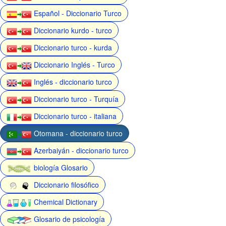
Español - Diccionario Turco
Diccionario kurdo - turco
Diccionario turco - kurda
Diccionario Inglés - Turco
Inglés - diccionario turco
Diccionario turco - Turquía
Diccionario turco - italiana
Otomana - diccionario turco
Azerbaiyán - diccionario turco
biología Glosario
Diccionario filosófico
Chemical Dictionary
Glosario de psicología