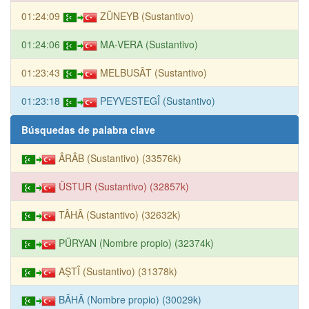
01:24:09
ZÜNEYB (Sustantivo)
01:24:06
MA-VERA (Sustantivo)
01:23:43
MELBUSÂT (Sustantivo)
01:23:18
PEYVESTEGÎ (Sustantivo)
Búsquedas de palabra clave
ÂRÂB (Sustantivo) (33576k)
ÜSTUR (Sustantivo) (32857k)
TÂHÂ (Sustantivo) (32632k)
PÜRYAN (Nombre propio) (32374k)
AŞTÎ (Sustantivo) (31378k)
BÂHÂ (Nombre propio) (30029k)