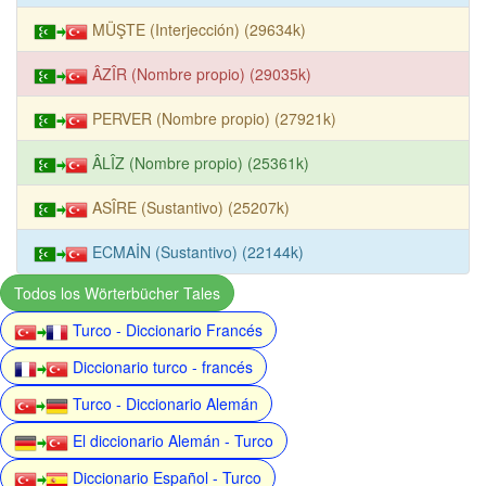
MÜŞTE (Interjección) (29634k)
ÂZÎR (Nombre propio) (29035k)
PERVER (Nombre propio) (27921k)
ÂLÎZ (Nombre propio) (25361k)
ASÎRE (Sustantivo) (25207k)
ECMAİN (Sustantivo) (22144k)
Todos los Wörterbücher Tales
Turco - Diccionario Francés
Diccionario turco - francés
Turco - Diccionario Alemán
El diccionario Alemán - Turco
Diccionario Español - Turco