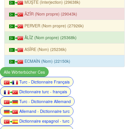
MÜŞTE (Interjection) (29638k)
ÂZÎR (Nom propre) (29043k)
PERVER (Nom propre) (27926k)
ÂLÎZ (Nom propre) (25368k)
ASÎRE (Nom) (25236k)
ECMAİN (Nom) (22150k)
Alle Wörterbücher Ces
Turc - Dictionnaire Français
Dictionnaire turc - français
Turc - Dictionnaire Allemand
Allemand - Dictionnaire turc
Dictionnaire espagnol - turc